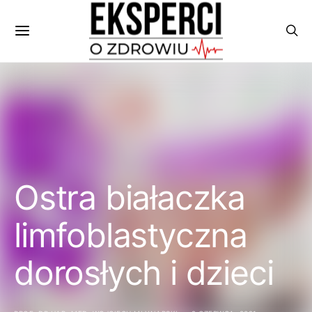
Ostra białaczka
limfoblastyczna
dorosłych i dzieci