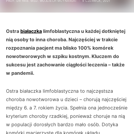
PROF. DR HAB. MED. WOJCIECH MŁYNARSKI
9 CZERWCA, 2021
Ostra
białaczka
limfoblastyczna u każdej dotkniętej
nią osoby to inna choroba. Najczęściej w trakcie
rozpoznania pacjent ma blisko 100% komórek
nowotworowych w szpiku kostnym. Kluczem do
sukcesu jest zachowanie ciągłości leczenia – także
w pandemii.
Ostra białaczka limfoblastyczna to najczęstsza
choroba nowotworowa u dzieci – chorują najczęściej
między 6. a 7. rokiem życia. Spełnia ona jednocześnie
kryterium choroby rzadkiej, ponieważ choruje na nią
w populacji dorosłych bardzo mało osób. Dotyka
komórki macierzyste dla komórek układu