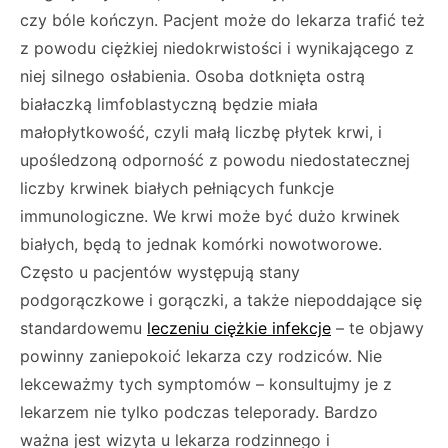
czy bóle kończyn. Pacjent może do lekarza trafić też
z powodu ciężkiej niedokrwistości i wynikającego z
niej silnego osłabienia. Osoba dotknięta ostrą
białaczką limfoblastyczną będzie miała
małopłytkowość, czyli małą liczbę płytek krwi, i
upośledzoną odporność z powodu niedostatecznej
liczby krwinek białych pełniących funkcje
immunologiczne. We krwi może być dużo krwinek
białych, będą to jednak komórki nowotworowe.
Często u pacjentów występują stany
podgorączkowe i gorączki, a także niepoddające się
standardowemu
leczeniu ciężkie infekcje
– te objawy
powinny zaniepokoić lekarza czy rodziców. Nie
lekceważmy tych symptomów – konsultujmy je z
lekarzem nie tylko podczas teleporady. Bardzo
ważna jest wizyta u lekarza rodzinnego i