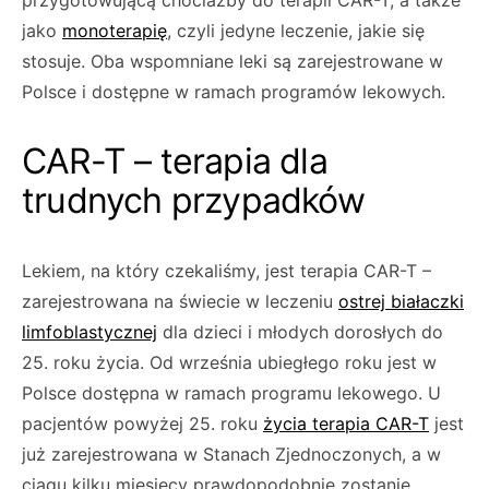
przygotowującą chociażby do terapii CAR-T, a także
jako
monoterapię
, czyli jedyne lecze­nie, jakie się
stosuje. Oba wspomniane leki są zarejestrowane w
Polsce i dostępne w ramach programów lekowych.
CAR-T – terapia dla
trudnych przypadków
Lekiem, na który czekaliśmy, jest terapia CAR-T –
zarejestrowana na świecie w leczeniu
ostrej białaczki
limfoblastycznej
dla dzieci i młodych dorosłych do
25. roku życia. Od września ubie­głego roku jest w
Polsce dostępna w ramach programu lekowego. U
pacjentów powyżej 25. roku
życia terapia CAR-T
jest
już zarejestrowa­na w Stanach Zjednoczonych, a w
ciągu kilku miesięcy prawdopodobnie zostanie