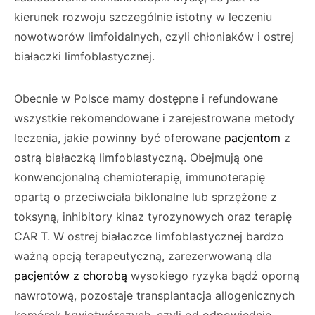
kierunek rozwoju szczególnie istotny w leczeniu
nowotworów limfoidalnych, czyli chłoniaków i ostrej
białaczki limfoblastycznej.
Obecnie w Polsce mamy dostępne i refun­dowane
wszystkie rekomendowane i zareje­strowane metody
leczenia, jakie powinny być oferowane
pacjentom
z
ostrą białaczką lim­foblastyczną. Obejmują one
konwencjonalną chemioterapię, immunoterapię
opartą o prze­ciwciała biklonalne lub sprzężone z
toksyną, inhibitory kinaz tyrozynowych oraz terapię
CAR T. W ostrej białaczce limfoblastycznej bardzo
ważną opcją terapeutyczną, zarezerwowa­ną dla
pacjentów z chorobą
wysokiego ryzyka bądź oporną
nawrotową, pozostaje transplan­tacja allogenicznych