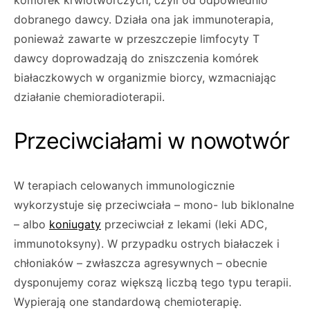
komórek krwiotwórczych, czyli od odpowiednio
dobranego dawcy. Dzia­ła ona jak immunoterapia,
ponieważ zawarte w przeszczepie limfocyty T
dawcy doprowa­dzają do zniszczenia komórek
białaczkowych w organizmie biorcy, wzmacniając
działanie chemioradioterapii.
Przeciwciałami w nowotwór
W terapiach celowanych immunologicznie
wykorzystuje się przeciwciała – mono- lub bi­klonalne
– albo
koniugaty
przeciwciał z leka­mi (leki ADC,
immunotoksyny). W przypadku ostrych białaczek i
chłoniaków – zwłaszcza agresywnych – obecnie
dysponujemy coraz większą liczbą tego typu terapii.
Wypierają one standardową chemioterapię.