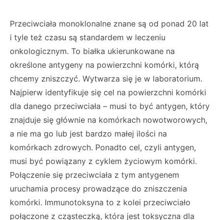
Przeciwciała monoklonalne znane są od ponad 20 lat
i tyle też czasu są standardem w lecze­niu
onkologicznym. To białka ukierunkowane na
określone antygeny na powierzchni komór­ki, którą
chcemy zniszczyć. Wytwarza się je w laboratorium.
Najpierw identyfikuje się cel na powierzchni komórki
dla danego przeciwciała – musi to być antygen, który
znajduje się głów­nie na komórkach nowotworowych,
a nie ma go lub jest bardzo małej ilości na
komórkach zdrowych. Ponadto cel, czyli antygen,
musi być powiązany z cyklem życiowym komórki.
Połączenie się przeciwciała z tym antygenem
uruchamia procesy prowadzące do zniszczenia
komórki. Immunotoksyna to z kolei przeciwcia­ło
połączone z cząsteczką, która jest toksyczna dla