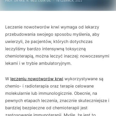
PROF. DR HAB. N. MED. LIDIA GIL
16 CZERWCA, 2022
Leczenie nowotworów krwi wymaga od lekarzy
przebudowania swojego sposobu myślenia, aby
uwierzyli, że pacjentów, których dotychczas
leczyliśmy bardzo intensywną toksyczną
chemioterapią, można leczyć inaczej: nowoczesnymi
lekami i w trybie ambulatoryjnym.
W
leczeniu nowotworów krwi
wykorzystywane są
chemio- i radioterapia oraz terapie celowa­ne
molekularnie lub immunologicznie. Obecnie, na
pewnych etapach leczenia, znacznie sku­teczniejsze i
bardziej bezpieczne od chemiote­rapii jest
zastosowanie immunoterapii. Myślę, że jest to