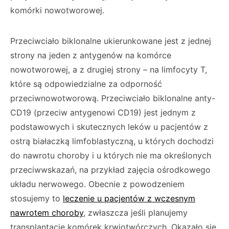
komórki nowotworowej.
Przeciwciało biklonalne ukierunkowane jest z jednej
strony na jeden z antygenów na ko­mórce
nowotworowej, a z drugiej strony – na limfocyty T,
które są odpowiedzialne za od­porność
przeciwnowotworową. Przeciwciało biklonalne anty-
CD19 (przeciw antygenowi CD19) jest jednym z
podstawowych i skutecz­nych leków u pacjentów z
ostrą białaczką lim­foblastyczną, u których dochodzi
do nawrotu choroby i u których nie ma określonych
prze­ciwwskazań, na przykład zajęcia ośrodkowego
układu nerwowego. Obecnie z powodzeniem
stosujemy to
leczenie u pacjentów z wczesnym
nawrotem choroby
, zwłaszcza jeśli planujemy
transplantację komórek krwiotwórczych. Oka­zało się