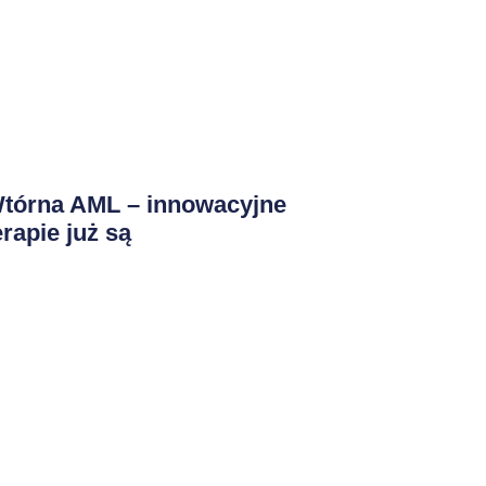
tórna AML – innowacyjne
erapie już są