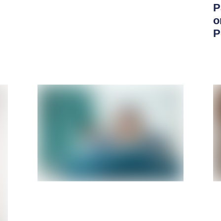
P
o
P