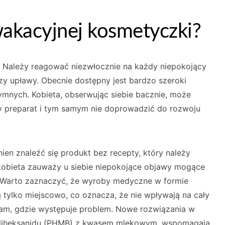
akacyjnej kosmetyczki?
. Należy reagować niezwłocznie na każdy niepokojący
czy upławy. Obecnie dostępny jest bardzo szeroki
tymnych. Kobieta, obserwując siebie bacznie, może
y preparat i tym samym nie doprowadzić do rozwoju
en znaleźć się produkt bez recepty, który należy
kobieta zauważy u siebie niepokojące objawy mogące
. Warto zaznaczyć, że wyroby medyczne w formie
 tylko miejscowo, co oznacza, że nie wpływają na cały
 tam, gdzie występuje problem. Nowe rozwiązania w
 poliheksanidu (PHMB) z kwasem mlekowym, wspomagają