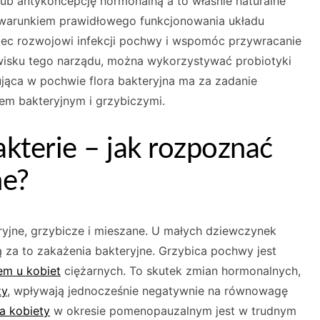
 lub antykoncepcję hormonalną a to właśnie naturalne
warunkiem prawidłowego funkcjonowania układu
c rozwojowi infekcji pochwy i wspomóc przywracanie
isku tego narządu, można wykorzystywać probiotyki
ąca w pochwie flora bakteryjna ma za zadanie
em bakteryjnym i grzybiczymi.
akterie – jak rozpoznać
ne?
yjne, grzybicze i mieszane. U małych dziewczynek
 za to zakażenia bakteryjne. Grzybica pochwy jest
em u kobiet
ciężarnych. To skutek zmian hormonalnych,
ży
, wpływają jednocześnie negatywnie na równowagę
a kobiety
w okresie pomenopauzalnym jest w trudnym