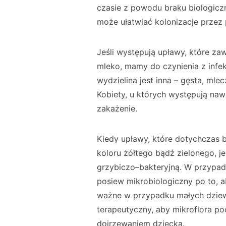
czasie z powodu braku biologic
może ułatwiać kolonizacje przez 
Jeśli występują upławy, które za
mleko, mamy do czynienia z infe
wydzielina jest inna – gęsta, mle
Kobiety, u których występują naw
zakażenie.
Kiedy upławy, które dotychczas b
koloru żółtego bądź zielonego, j
grzybiczo–bakteryjną. W przypa
posiew mikrobiologiczny po to, 
ważne w przypadku małych dziew
terapeutyczny, aby mikroflora po
dojrzewaniem dziecka.