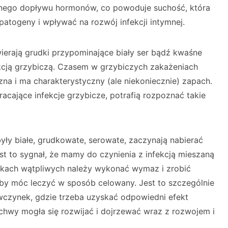
znego dopływu hormonów, co powoduje suchość, która
patogeny i wpływać na rozwój infekcji intymnej.
wierają grudki przypominające biały ser bądź kwaśne
kcją grzybiczą. Czasem w grzybiczych zakażeniach
czna i ma charakterystyczny (ale niekoniecznie) zapach.
racające infekcje grzybicze, potrafią rozpoznać takie
yły białe, grudkowate, serowate, zaczynają nabierać
est to sygnał, że mamy do czynienia z infekcją mieszaną
dkach wątpliwych należy wykonać wymaz i zrobić
aby móc leczyć w sposób celowany. Jest to szczególnie
czynek, gdzie trzeba uzyskać odpowiedni efekt
chwy mogła się rozwijać i dojrzewać wraz z rozwojem i