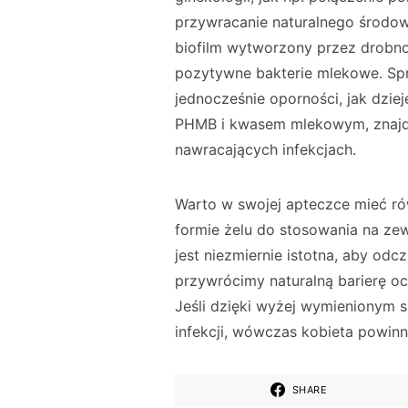
przywracanie naturalnego środow
biofilm wytworzony przez drobn
pozytywne bakterie mlekowe. Sprz
jednocześnie oporności, jak dzie
PHMB i kwasem mlekowym, znajdu
nawracających infekcjach.
Warto w swojej apteczce mieć rów
formie żelu do stosowania na ze
jest niezmiernie istotna, aby od
przywrócimy naturalną barierę o
Jeśli dzięki wyżej wymienionym 
infekcji, wówczas kobieta powinn
SHARE