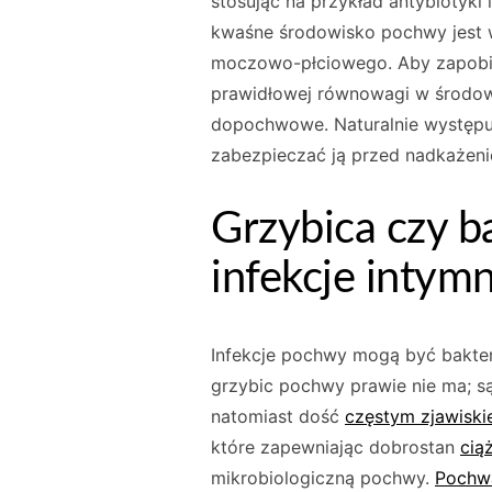
stosując na przykład antybiotyki
kwaśne środowisko pochwy jest 
moczowo-płciowego. Aby zapobie
prawidłowej równowagi w środow
dopochwowe. Naturalnie występuj
zabezpieczać ją przed nadkażeni
Grzybica czy b
infekcje intym
Infekcje pochwy mogą być bakter
grzybic pochwy prawie nie ma; są
natomiast dość
częstym zjawiski
które zapewniając dobrostan
cią
mikrobiologiczną pochwy.
Pochw