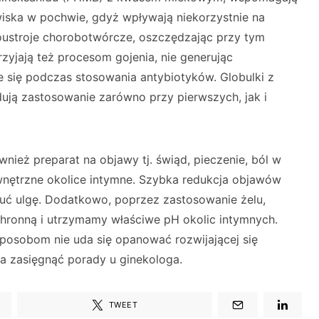
iska w pochwie, gdyż wpływają niekorzystnie na
oustroje chorobotwórcze, oszczędzając przy tym
yjają też procesom gojenia, nie generując
je się podczas stosowania antybiotyków. Globulki z
ją zastosowanie zarówno przy pierwszych, jak i
nież preparat na objawy tj. świąd, pieczenie, ból w
wnętrzne okolice intymne. Szybka redukcja objawów
czuć ulgę. Dodatkowo, poprzez zastosowanie żelu,
chronną i utrzymamy właściwe pH okolic intymnych.
sposobom nie uda się opanować rozwijającej się
a zasięgnąć porady u ginekologa.
TWEET