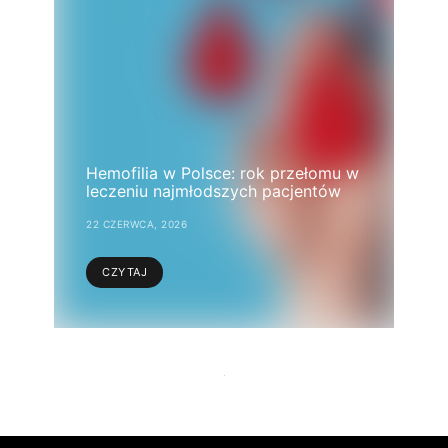
Hemofilia w Polsce: rok przełomu w
leczeniu najmłodszych pacjentów
22 CZERWCA, 2026
CZYTAJ