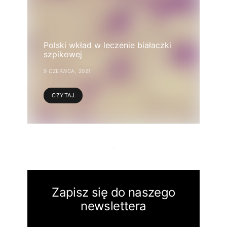
Polski wkład w leczenie białaczki
szpikowej
9 CZERWCA, 2021
CZYTAJ
Zapisz się do naszego
newslettera