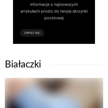
Informacje o najnowszych
artykułach prosto do twojej skrzynki
pocztowej
ZAPISZ SIĘ!
Białaczki