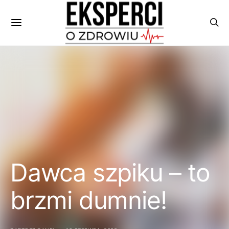
Dawca szpiku – to
brzmi dumnie!