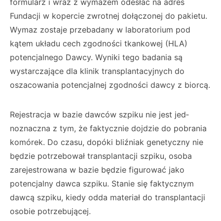
formularz i wraz z wymazem odesłać na adres
Fundacji w kopercie zwrotnej dołączonej do pakietu.
Wymaz zostaje przebadany w labora­torium pod
kątem układu cech zgodności tkan­kowej (HLA)
potencjalnego Dawcy. Wyniki tego badania są
wystarczające dla klinik transplan­tacyjnych do
oszacowania potencjalnej zgod­ności dawcy z biorcą.
Rejestracja w bazie dawców szpiku nie jest jed­
noznaczna z tym, że faktycznie dojdzie do po­brania
komórek. Do czasu, dopóki bliźniak ge­netyczny nie
będzie potrzebował transplantacji szpiku, osoba
zarejestrowana w bazie będzie fi­gurować jako
potencjalny dawca szpiku. Stanie się faktycznym
dawcą szpiku, kiedy odda mate­riał do transplantacji
osobie potrzebującej.