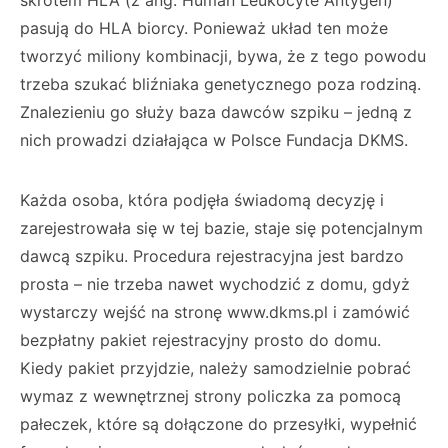
skrótem HLA (z ang. Human Leuko­cyte Antygen)
pasują do HLA biorcy. Ponieważ układ ten może
tworzyć miliony kombinacji, bywa, że z tego powodu
trzeba szukać bliźnia­ka genetycznego poza rodziną.
Znalezieniu go służy baza dawców szpiku – jedną z
nich pro­wadzi działająca w Polsce Fundacja DKMS.
Każda osoba, która podjęła świadomą decyzję i
zarejestrowała się w tej bazie, staje się po­tencjalnym
dawcą szpiku. Procedura rejestra­cyjna jest bardzo
prosta – nie trzeba nawet wychodzić z domu, gdyż
wystarczy wejść na stronę www.dkms.pl i zamówić
bezpłatny pa­kiet rejestracyjny prosto do domu.
Kiedy pakiet przyjdzie, należy samodzielnie pobrać
wymaz z wewnętrznej strony policzka za pomocą
pałe­czek, które są dołączone do przesyłki, wypełnić