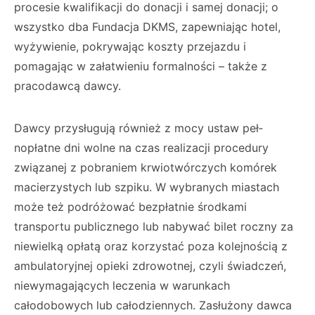
procesie kwalifikacji do donacji i samej donacji; o
wszystko dba Fundacja DKMS, za­pewniając hotel,
wyżywienie, pokrywając koszty przejazdu i
pomagając w załatwieniu formalno­ści – także z
pracodawcą dawcy.
Dawcy przysługują również z mocy ustaw peł­
nopłatne dni wolne na czas realizacji procedury
związanej z pobraniem krwiotwórczych komórek
macierzystych lub szpiku. W wybranych mia­stach
może też podróżować bezpłatnie środ­kami
transportu publicznego lub nabywać bilet roczny za
niewielką opłatą oraz korzystać poza kolejnością z
ambulatoryjnej opieki zdrowot­nej, czyli świadczeń,
niewymagających leczenia w warunkach
całodobowych lub całodziennych. Zasłużony dawca