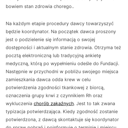
bowiem stan zdrowia chorego..
Na każdym etapie procedury dawcy towarzyszyć
będzie koordynator. Na początek dawca pro­szony
jest o podzielenie się informacją o swojej
dostępności i aktualnym stanie zdrowia. Otrzy­ma też
pocztą elektroniczną lub tradycyjną ankietę
medyczną, którą po wypełnieniu odeśle do Fundacji.
Następnie w przychodni w pobli­żu swojego miejsca
zamieszkania dawca odda krew w celu
potwierdzenia zgodności tkanko­wej z biorcą,
oznaczenia grupy krwi z czynni­kiem Rh oraz
wykluczenia
chorób zakaźnych
. Jest to tak zwana
typizacja potwierdzająca. Kiedy zgodność zostanie
potwierdzona, z daw­cą skontaktuje się koordynator
do spraw po­brań i poinformuje o terminie i miejscu