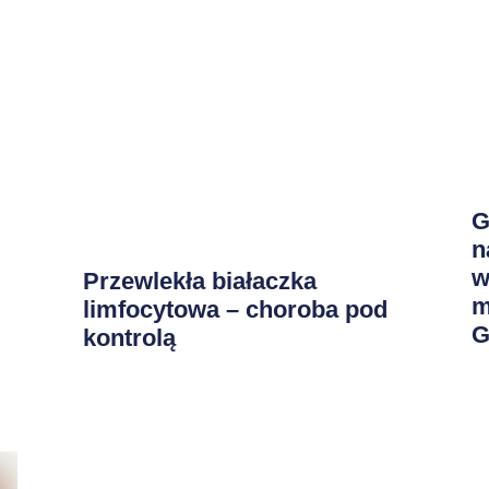
G
n
w
Przewlekła białaczka
m
limfocytowa – choroba pod
G
kontrolą