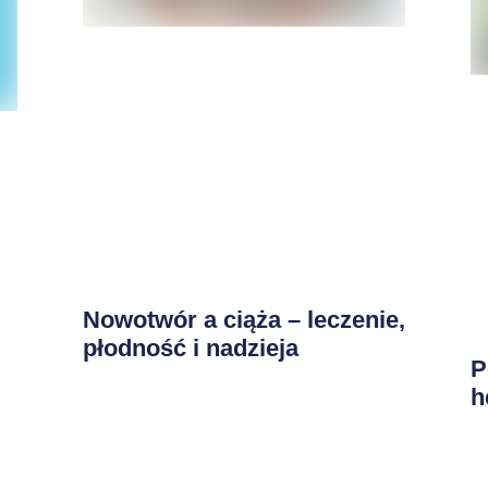
Nowotwór a ciąża – leczenie,
płodność i nadzieja
P
h