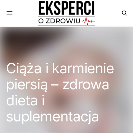
Ciąża i karmienie
piersią – zdrowa
dieta i
suplementacja