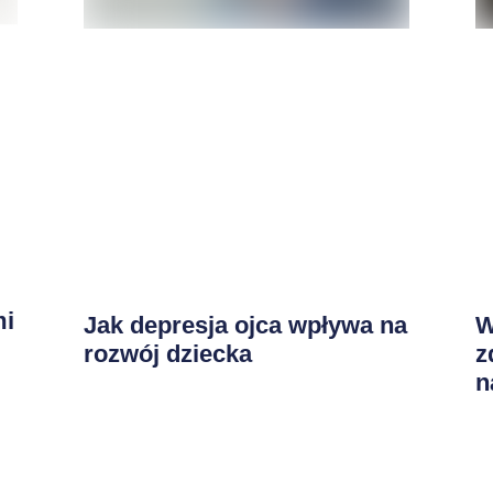
mi
Jak depresja ojca wpływa na
W
rozwój dziecka
z
n