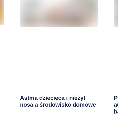
Astma dziecięca i nieżyt
P
nosa a środowisko domowe
a
b