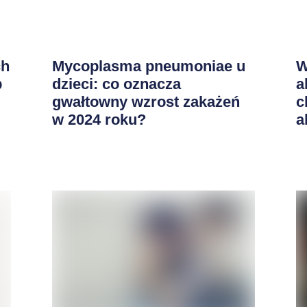
ch
Mycoplasma pneumoniae u
W
b
dzieci: co oznacza
a
gwałtowny wzrost zakażeń
c
w 2024 roku?
a