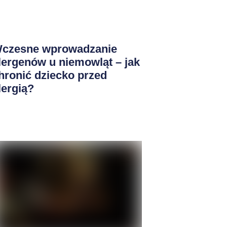
czesne wprowadzanie
lergenów u niemowląt – jak
hronić dziecko przed
lergią?