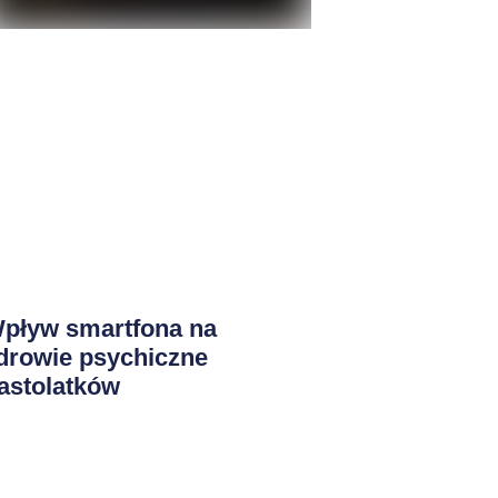
pływ smartfona na
drowie psychiczne
astolatków