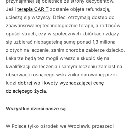
przynajmniej są obietnice ze strony decydentów.
Jeśli
terapia CAR-T
zostanie objęta refundacją,
ucieszą się wszyscy. Dzieci otrzymają dostęp do
zaawansowanej technologicznie terapii, a rodziców
opuści strach, czy w społecznych zbiórkach zdąży
się uzbierać niebagatelną sumę ponad 1,3 miliona
złotych na leczenie, zanim choroba zabierze dziecko.
Lekarze będą też mogli wreszcie skupić się na
kwalifikacji do leczenia i samym leczeniu zamiast na
obserwacji rosnącego wskaźnika darowanej przez
ludzi
dobrej woli kwoty wyznaczającej cenę
dziecięcego życia
.
Wszystkie dzieci nasze są
W Polsce tylko ośrodek we Wrocławiu przeszedł