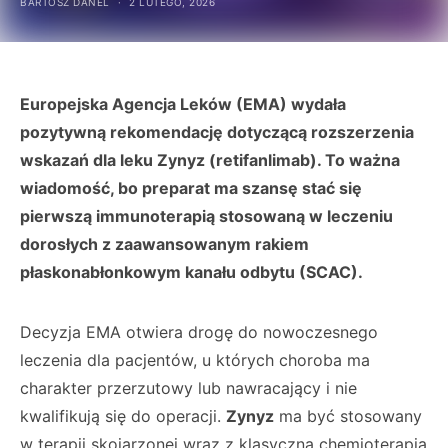
BARTOSZ DANEL
2 LUTEGO, 2026
Europejska Agencja Leków (EMA) wydała
pozytywną rekomendację dotyczącą rozszerzenia
wskazań dla leku Zynyz (retifanlimab). To ważna
wiadomość, bo preparat ma szansę stać się
pierwszą immunoterapią stosowaną w leczeniu
dorosłych z zaawansowanym rakiem
płaskonabłonkowym kanału odbytu (SCAC).
Decyzja EMA otwiera drogę do nowoczesnego
leczenia dla pacjentów, u których choroba ma
charakter przerzutowy lub nawracający i nie
kwalifikują się do operacji.
Zynyz
ma być stosowany
w terapii skojarzonej wraz z klasyczną chemioterapią