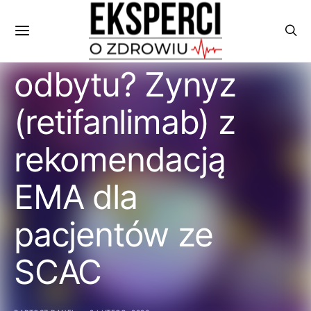
Przełom w
leczeniu raka
odbytu? Zynyz
(retifanlimab) z
rekomendacją
EMA dla
pacjentów ze
SCAC