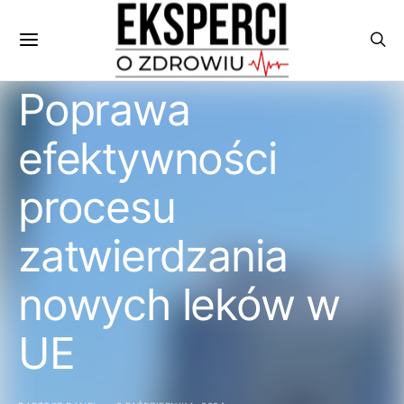
Poprawa
efektywności
procesu
zatwierdzania
nowych leków w
UE