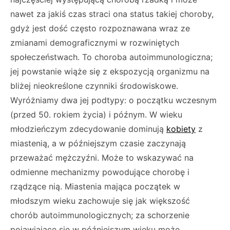
nawet za jakiś czas straci ona status takiej choroby,
gdyż jest dość często rozpoznawana wraz ze
zmianami demograficznymi w rozwiniętych
społeczeństwach. To choroba autoimmunologiczna;
jej powstanie wiąże się z ekspozycją organizmu na
bliżej nieokreślone czynniki środowiskowe.
Wyróżniamy dwa jej podtypy: o początku wczesnym
(przed 50. rokiem życia) i późnym. W wieku
młodzieńczym zdecydowanie dominują
kobiety
z
miastenią, a w późniejszym czasie zaczynają
przeważać mężczyźni. Może to wskazywać na
odmienne mechanizmy powodujące chorobę i
rządzące nią. Miastenia mająca początek w
młodszym wieku zachowuje się jak większość
chorób autoimmunologicznych; za schorzenie
pojawiające się w późniejszym wieku może