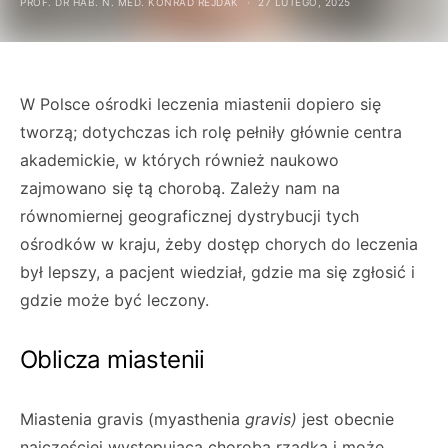
PROF. DR HAB. N. MED. KONRAD REJDAK
27 LUTEGO, 2025
W Polsce ośrodki leczenia miastenii dopiero się
tworzą; dotychczas ich rolę pełniły głównie centra
akademickie, w których również naukowo
zajmowano się tą chorobą. Zależy nam na
równomiernej geograficznej dystrybucji tych
ośrodków w kraju, żeby dostęp chorych do leczenia
był lepszy, a pacjent wiedział, gdzie ma się zgłosić i
gdzie może być leczony.
Oblicza miastenii
Miastenia gravis (myasthenia
gravis)
jest obecnie
najczęściej występującą chorobą rzadką i może