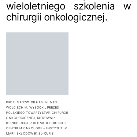
wieloletniego szkolenia w
chirurgii onkologicznej.
PROF. NADZW. DR HAB. N. MED.
WOJCIECH M. WYSOCKI, PREZES
POLSKIEGO TOWARZYSTWA CHIRURGII
ONKOLOGICZNEJ, KIEROWNIK
KLINIKI CHIRURGII ONKOLOGICZNEJ,
CENTRUM ONKOLOGII – INSTYTUT IM.
MARII SKŁODOWSKIEJ-CURIE