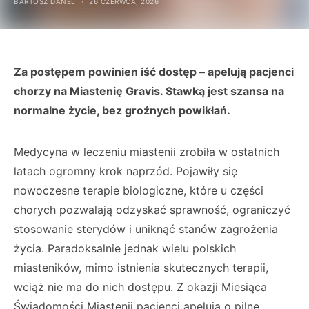
BARTOSZ DANEL
26 CZERWCA, 2026
Za postępem powinien iść dostęp – apelują pacjenci
chorzy na Miastenię Gravis. Stawką jest szansa na
normalne życie, bez groźnych powikłań.
Medycyna w leczeniu miastenii zrobiła w ostatnich
latach ogromny krok naprzód. Pojawiły się
nowoczesne terapie biologiczne, które u części
chorych pozwalają odzyskać sprawność, ograniczyć
stosowanie sterydów i uniknąć stanów zagrożenia
życia. Paradoksalnie jednak wielu polskich
miasteników, mimo istnienia skutecznych terapii,
wciąż nie ma do nich dostępu. Z okazji Miesiąca
Świadomości Miastenii pacjenci apelują o pilne