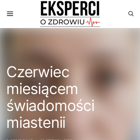
Czerwiec
miesiącem
świadomości
miastenii