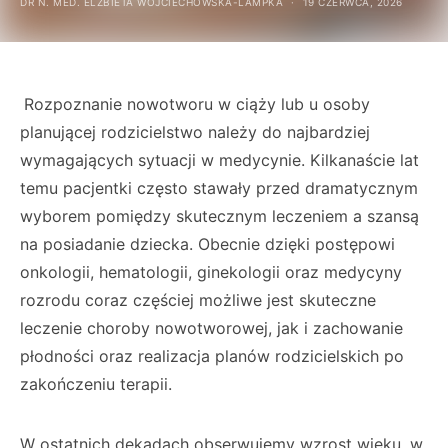
DR N. MED. ELŻBIETA WOJCIECHOWSKA-LAMPKA
19 CZERWCA, 2026
Rozpoznanie nowotworu w ciąży lub u osoby
planującej rodzicielstwo należy do najbardziej
wymagających sytuacji w medycynie. Kilkanaście lat
temu pacjentki często stawały przed dramatycznym
wyborem pomiędzy skutecznym leczeniem a szansą
na posiadanie dziecka. Obecnie dzięki postępowi
onkologii, hematologii, ginekologii oraz medycyny
rozrodu coraz częściej możliwe jest skuteczne
leczenie choroby nowotworowej, jak i zachowanie
płodności oraz realizacja planów rodzicielskich po
zakończeniu terapii.
W ostatnich dekadach obserwujemy wzrost wieku, w