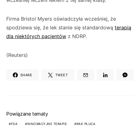
wcześniej leczeni lekiem z tej samej klasy.
Firma Bristol Myers oświadczyła wcześniej, że
spodziewa się, że lek stanie się standardową
terapią
dla niektórych pacjentów
z NDRP.
(Reuters)
SHARE
TWEET
Powiązane tematy
FDA
INNOWACYJNE TERAPIE
RAK PŁUCA