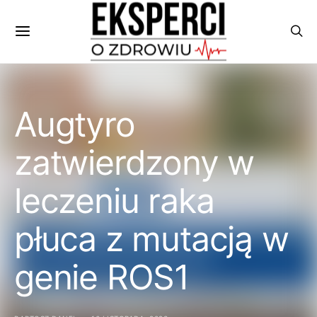
Augtyro
zatwierdzony w
leczeniu raka
płuca z mutacją w
genie ROS1