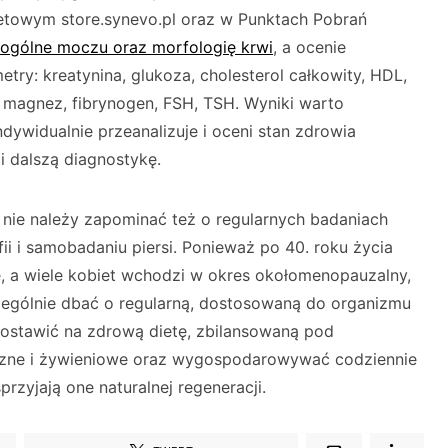
etowym store.synevo.pl oraz w Punktach Pobrań
 ogólne moczu oraz morfologię krwi
, a ocenie
ry: kreatynina, glukoza, cholesterol całkowity, HDL,
 magnez, fibrynogen, FSH, TSH. Wyniki warto
dywidualnie przeanalizuje i oceni stan zdrowia
ci dalszą diagnostykę.
nie należy zapominać też o regularnych badaniach
i i samobadaniu piersi. Ponieważ po 40. roku życia
, a wiele kobiet wchodzi w okres okołomenopauzalny,
zególnie dbać o regularną, dostosowaną do organizmu
postawić na zdrową dietę, zbilansowaną pod
czne i żywieniowe oraz wygospodarowywać codziennie
rzyjają one naturalnej regeneracji.