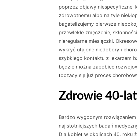
poprzez objawy niespecyficzne, 
zdrowotnemu albo na tyle niekłop
bagatelizujemy pierwsze niepokoj
przewlekłe zmęczenie, skłonności
nieregularne miesiączki. Okreso
wykryć utajone niedobory i cho
szybkiego kontaktu z lekarzem bą
będzie można zapobiec rozwojo
toczący się już proces chorobow
Zdrowie 40-lat
Bardzo wygodnym rozwiązaniem 
najistotniejszych badań medyczn
Dla kobiet w okolicach 40. roku ż