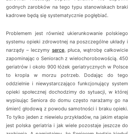
godnych zarobków na tego typu stanowiskach braki
kadrowe będą się systematycznie pogłębiać.
Problemem jest również ukierunkowanie polskiego
systemu opieki zdrowotnej na poszczególne układy i
narządy – leczymy
serce
, płuca, wątrobę całkowicie
zapominając o Seniorach z wielochorobowością. 450
geriatrów i około 900 łóżek geriatrycznych w Polsce
to kropla w morzu potrzeb. Dodając do tego
oddzielnie i niewystarczająco funkcjonujący system
opieki społecznej dochodzimy do sytuacji, w której
wypisując Seniora do domu często narażamy go na
śmierć głodową z powodu samotności i braku opieki.
To tylko jeden z niewielu przykładów, na jakim etapie
jest polska geriatria i jak wiele pozostaje jeszcze do
zrobienia. A pamiętajmy, że Seniorem będzie kiedyś