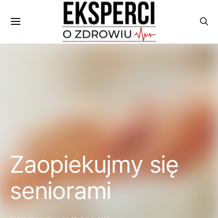
Zaopiekujmy się
seniorami