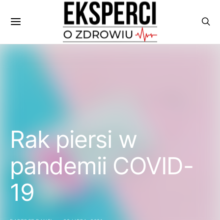
Rak piersi w
pandemii COVID-
19