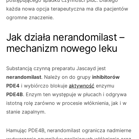
postępującego spadku czynności płuc. Dlatego
każda nowa opcja terapeutyczna ma dla pacjentów
ogromne znaczenie.
Jak działa nerandomilast –
mechanizm nowego leku
Substancją czynną preparatu Jascayd jest
nerandomilast
. Należy on do grupy
inhibitorów
PDE4
i wybiórczo blokuje
aktywność
enzymu
PDE4B
. Enzym ten występuje w płucach i odgrywa
istotną rolę zarówno w procesie włóknienia, jak i w
stanie zapalnym.
Hamując PDE4B, nerandomilast ogranicza nadmierne