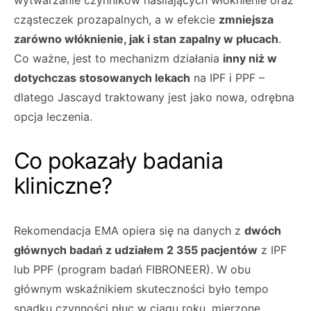
wytwarzanie czynników nasilających włóknienie oraz
cząsteczek prozapalnych, a w efekcie
zmniejsza
zarówno włóknienie, jak i stan zapalny w płucach
.
Co ważne, jest to mechanizm działania
inny niż w
dotychczas stosowanych lekach
na IPF i PPF –
dlatego Jascayd traktowany jest jako nowa, odrębna
opcja leczenia.
Co pokazały badania
kliniczne?
Rekomendacja EMA opiera się na danych z
dwóch
głównych badań z udziałem 2 355 pacjentów
z IPF
lub PPF (program badań FIBRONEER). W obu
głównym wskaźnikiem skuteczności było tempo
spadku czynności płuc w ciągu roku, mierzone