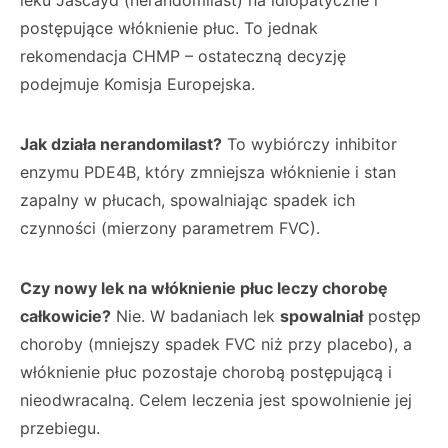
leku Jascayd (nerandomilast) na idiopatyczne i
postępujące włóknienie płuc. To jednak
rekomendacja CHMP – ostateczną decyzję
podejmuje Komisja Europejska.
Jak działa nerandomilast?
To wybiórczy inhibitor
enzymu PDE4B, który zmniejsza włóknienie i stan
zapalny w płucach, spowalniając spadek ich
czynności (mierzony parametrem FVC).
Czy nowy lek na włóknienie płuc leczy chorobę
całkowicie?
Nie. W badaniach lek
spowalniał
postęp
choroby (mniejszy spadek FVC niż przy placebo), a
włóknienie płuc pozostaje chorobą postępującą i
nieodwracalną. Celem leczenia jest spowolnienie jej
przebiegu.