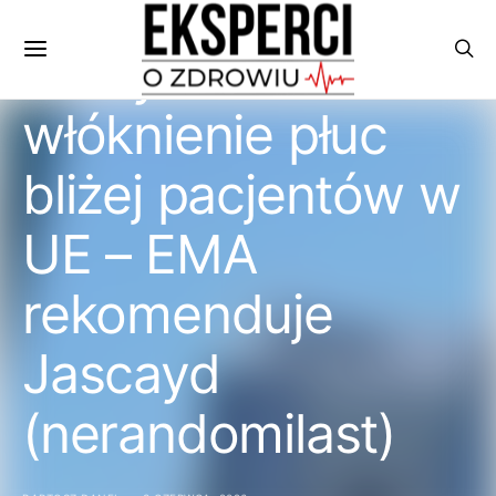
Nowy lek na
włóknienie płuc
bliżej pacjentów w
UE – EMA
rekomenduje
Jascayd
(nerandomilast)