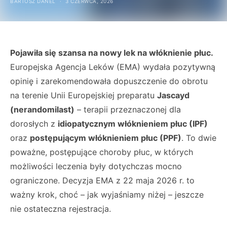
BARTOSZ DANEL
3 CZERWCA, 2026
Pojawiła się szansa na nowy lek na włóknienie płuc.
Europejska Agencja Leków (EMA) wydała pozytywną
opinię i zarekomendowała dopuszczenie do obrotu
na terenie Unii Europejskiej preparatu
Jascayd
(nerandomilast)
– terapii przeznaczonej dla
dorosłych z
idiopatycznym włóknieniem płuc (IPF)
oraz
postępującym włóknieniem płuc (PPF)
. To dwie
poważne, postępujące choroby płuc, w których
możliwości leczenia były dotychczas mocno
ograniczone. Decyzja EMA z 22 maja 2026 r. to
ważny krok, choć – jak wyjaśniamy niżej – jeszcze
nie ostateczna rejestracja.