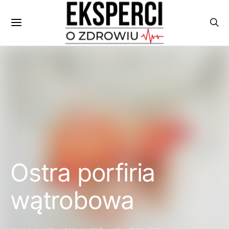
Ostra porfiria
wątrobowa