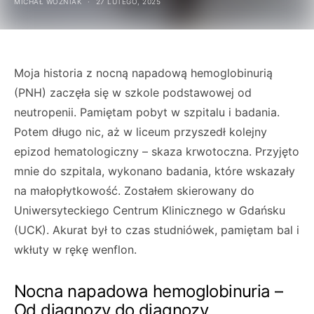
MICHAŁ WOŹNIAK
27 LUTEGO, 2025
Moja historia z nocną napadową hemoglobinurią
(PNH) zaczęła się w szkole podstawowej od
neutropenii. Pamiętam pobyt w szpitalu i badania.
Potem długo nic, aż w liceum przyszedł kolejny
epizod hematologiczny – skaza krwotoczna. Przyjęto
mnie do szpitala, wykonano badania, które wskazały
na małopłytkowość. Zostałem skierowany do
Uniwersyteckiego Centrum Klinicznego w Gdańsku
(UCK). Akurat był to czas studniówek, pamiętam bal i
wkłuty w rękę wenflon.
Nocna napadowa hemoglobinuria –
Od diagnozy do diagnozy