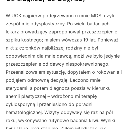
W UCK najpierw podejrzewano u mnie MDS, czyli
zespół mielodysplastyczny. Po wielu badaniach
lekarz prowadzący zaproponował przeszczepienie
szpiku kostnego; miałem wówczas 19 lat. Ponieważ
nikt z członków najbliższej rodziny nie był
odpowiednim dla mnie dawcą, możliwe było jedynie
przeszczepienie od dawcy niespokrewnionego.
Przeanalizowałem sytuację, dopytałem o rokowania i
podjąłem odmowną decyzję. Leczono mnie
sterydami, a potem diagnoza poszła w kierunku
anemii plastycznej – wdrożono mi terapię
cyklosporyną i przeniesiono do poradni
hematologicznej. Wizyty odbywały się raz na pół
roku; wykonywano rutynowe badania krwi. Wyniki
były słabe, lecz stabilne. Żyłem wtedy tak, jak