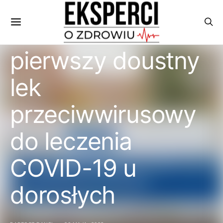
FDA zatwierdza
Paxlovid –
pierwszy doustny
lek
przeciwwirusowy
do leczenia
COVID-19 u
dorosłych