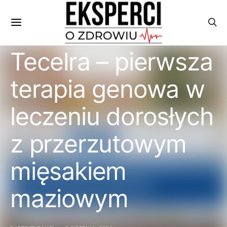
Tecelra – pierwsza
terapia genowa w
leczeniu dorosłych
z przerzutowym
mięsakiem
maziowym