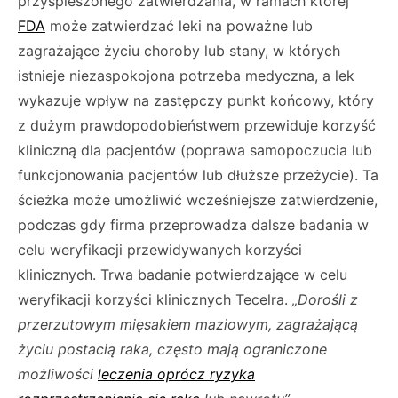
przyspieszonego zatwierdzania, w ramach której
FDA
może zatwierdzać leki na poważne lub
zagrażające życiu choroby lub stany, w których
istnieje niezaspokojona potrzeba medyczna, a lek
wykazuje wpływ na zastępczy punkt końcowy, który
z dużym prawdopodobieństwem przewiduje korzyść
kliniczną dla pacjentów (poprawa samopoczucia lub
funkcjonowania pacjentów lub dłuższe przeżycie). Ta
ścieżka może umożliwić wcześniejsze zatwierdzenie,
podczas gdy firma przeprowadza dalsze badania w
celu weryfikacji przewidywanych korzyści
klinicznych. Trwa badanie potwierdzające w celu
weryfikacji korzyści klinicznych Tecelra.
„Dorośli z
przerzutowym mięsakiem maziowym, zagrażającą
życiu postacią raka, często mają ograniczone
możliwości
leczenia oprócz ryzyka