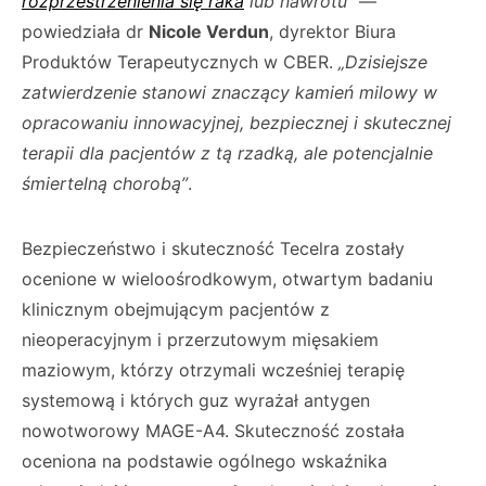
rozprzestrzenienia się raka
lub nawrotu”
—
powiedziała dr
Nicole Verdun
, dyrektor Biura
Produktów Terapeutycznych w CBER.
„Dzisiejsze
zatwierdzenie stanowi znaczący kamień milowy w
opracowaniu innowacyjnej, bezpiecznej i skutecznej
terapii dla pacjentów z tą rzadką, ale potencjalnie
śmiertelną chorobą”
.
Bezpieczeństwo i skuteczność Tecelra zostały
ocenione w wieloośrodkowym, otwartym badaniu
klinicznym obejmującym pacjentów z
nieoperacyjnym i przerzutowym mięsakiem
maziowym, którzy otrzymali wcześniej terapię
systemową i których guz wyrażał antygen
nowotworowy MAGE-A4. Skuteczność została
oceniona na podstawie ogólnego wskaźnika