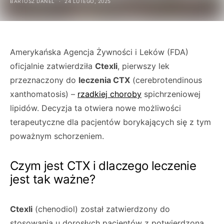
BARTOSZ DANEL
24 LUTEGO, 2025
Amerykańska Agencja Żywności i Leków (FDA)
oficjalnie zatwierdziła
Ctexli
, pierwszy lek
przeznaczony do
leczenia CTX
(cerebrotendinous
xanthomatosis) –
rzadkiej choroby
spichrzeniowej
lipidów. Decyzja ta otwiera nowe możliwości
terapeutyczne dla pacjentów borykających się z tym
poważnym schorzeniem.
Czym jest CTX i dlaczego leczenie
jest tak ważne?
Ctexli
(chenodiol) został zatwierdzony do
stosowania u dorosłych pacjentów z potwierdzoną