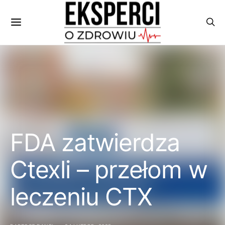
FDA zatwierdza
Ctexli – przełom w
leczeniu CTX