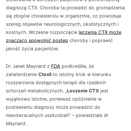
diagnozą CTX. Choroba ta prowadzi do gromadzenia
się złogów cholesterolu w organizmie, co powoduje
szereg objawów neurologicznych, okulistycznych i
kostnych. Wczesne rozpoczęcie
leczenia CTX może
znacząco spowolnić postęp
choroby i poprawić
jakość życia pacjentów.
Dr Janet Maynard z
FDA
podkreśliła, że
zatwierdzenie
Ctexli
to istotny krok w kierunku
rozszerzenia dostępnych terapii dla rzadkich
schorzeń metabolicznych. „
Leczenie CTX
jest
wyjątkowo istotne, ponieważ opóźnienie w
postawieniu diagnozy może prowadzić do
nieodwracalnych uszkodzeń” – powiedziała dr
Maynard.