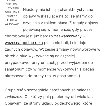
KLINIKI
CHIRURGII
INSTYTUTU
Niestety, nie istnieją charakterystyczne
GRUŹLICY I
objawy wskazujące na to, że mamy do
CHORÓB
PŁUC W
czynienia z rakiem płuca. Z reguły objawy
WARSZAWIE
pojawiają się w momencie, gdy proces
chorobowy jest już bardzo
zaawansowany –
wczesna postać raka
płuca nie boli, i nie daje
żadnych objawów. Wczesne zmiany nowotworowe w
obrębie płuc wykrywane są najczęściej
przypadkowo: przy urazach, przed wyjazdem do
sanatorium czy w momencie wykonywania badań
okresowych do pracy (np. w gastronomii).
Grupą osób szczególnie narażonych są palacze –
zwłaszcza Ci, którzy palą papierosy od wielu lat.
Objawami ze strony układu oddechowego, które