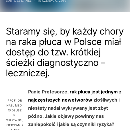
BARTOSZ DANEL
10 CZERWCA, 2019
Staramy się, by każdy chory
na raka płuca w Polsce miał
dostęp do tzw. krótkiej
ścieżki diagnostyczno –
leczniczej.
Panie Profesorze,
rak płuca jest jednym z
najczęstszych nowotworów
złośliwych i
PROF. DR
HAB. MED.
niestety nadal wykrywany jest zbyt
TADEUSZ
późno. Jakie objawy powinny nas
M.
ORŁOWSKI,
zaniepokoić i jakie są czynniki ryzyka?
KIEROWNIK