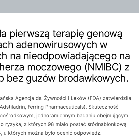
ła pierwszą terapię genową
rach adenowirusowych w
ch na nieodpowiadającego na
ęcherza moczowego (NMIBC) z
 lub bez guzów brodawkowych.
ańska Agencja ds. Żywności i Leków (FDA) zatwierdziła
dstiladrin, Ferring Pharmaceuticals). Skuteczność
eloośrodkowym, jednoramiennym badaniu obejmującym
o ryzyka, z których 98 miało postać śródnabłonkową
G, u których można było ocenić odpowiedź.