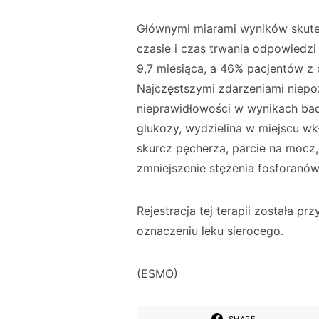
Głównymi miarami wyników skute
czasie i czas trwania odpowiedz
9,7 miesiąca, a 46% pacjentów z
Najczęstszymi zdarzeniami niep
nieprawidłowości w wynikach bada
glukozy, wydzielina w miejscu wkł
skurcz pęcherza, parcie na mocz,
zmniejszenie stężenia fosforanów
Rejestracja tej terapii została pr
oznaczeniu leku sierocego.
(ESMO)
SHARE