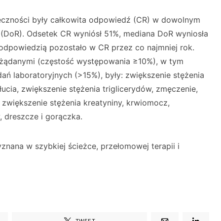
czności były całkowita odpowiedź (CR) w dowolnym
i (DoR). Odsetek CR wyniósł 51%, mediana DoR wyniosła
 odpowiedzią pozostało w CR przez co najmniej rok.
ożądanymi (częstość występowania ≥10%), w tym
ń laboratoryjnych (>15%), były: zwiększenie stężenia
ucia, zwiększenie stężenia triglicerydów, zmęczenie,
 zwiększenie stężenia kreatyniny, krwiomocz,
, dreszcze i gorączka.
zyznana w szybkiej ścieżce, przełomowej terapii i
TWEET