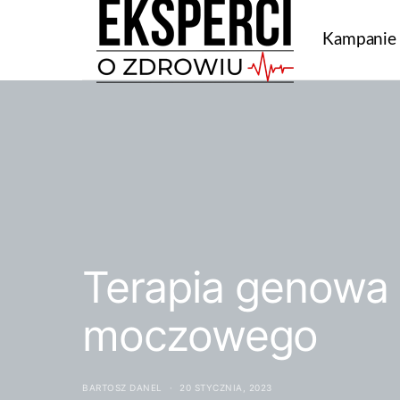
Kampanie
Terapia genowa 
moczowego
BARTOSZ DANEL
20 STYCZNIA, 2023