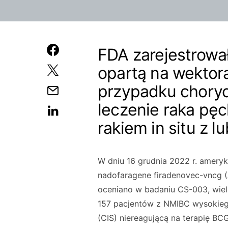
FDA zarejestrowa
opartą na wekto
przypadku chory
leczenie raka p
rakiem in situ z
W dniu 16 grudnia 2022 r. ameryk
nadofaragene firadenovec-vncg (A
oceniano w badaniu CS-003, wi
157 pacjentów z NMIBC wysokieg
(CIS) niereagującą na terapię BC