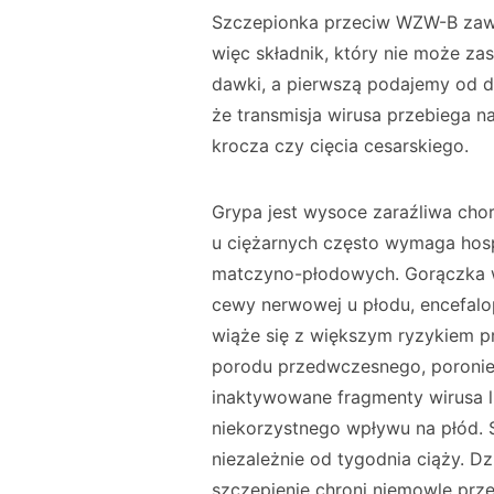
Szczepionka przeciw WZW-B zawi
więc składnik, który nie może za
dawki, a pierwszą podajemy od dr
że transmisja wirusa przebiega 
krocza czy cięcia cesarskiego.
Grypa jest wysoce zaraźliwa cho
u ciężarnych często wymaga hospi
matczyno-płodowych. Gorączka 
cewy nerwowej u płodu, encefalo
wiąże się z większym ryzykiem 
porodu przedwczesnego, poronien
inaktywowane fragmenty wirusa l
niekorzystnego wpływu na płód. 
niezależnie od tygodnia ciąży. Dz
szczepienie chroni niemowlę prz