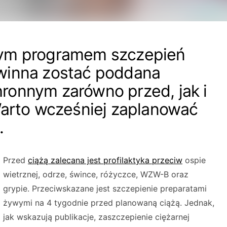
wym programem szczepień
winna zostać poddana
ronnym zarówno przed, jak i
Warto wcześniej zaplanować
.
Przed
ciążą zalecana jest profilaktyka przeciw
ospie
wietrznej, odrze, śwince, różyczce, WZW-B oraz
grypie. Przeciwskazane jest szczepienie preparatami
żywymi na 4 tygodnie przed planowaną ciążą. Jednak,
jak wskazują publikacje, zaszczepienie ciężarnej