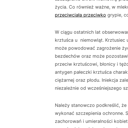
życia. Co również ważne, w mlek
przeciwciała przeciwko
grypie, c
W ciągu ostatnich lat obserwowa
krztuśca u niemowląt. Krztusiec u
może powodować zagrożenie życi
bezdechów oraz może pozostawić
przeciw krztuścowi, błonicy i tęż
antygen pałeczki krztuśca charak
ciężarnej oraz płodu. Iniekcja zal
niezależnie od wcześniejszego sz
Należy stanowczo podkreślić, że 
wykonać szczepienia ochronne. St
zachorowań i umieralności kobie