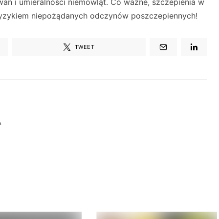
wań i umieralności niemowląt. Co ważne, szczepienia w
 ryzykiem niepożądanych odczynów poszczepiennych!
TWEET
A