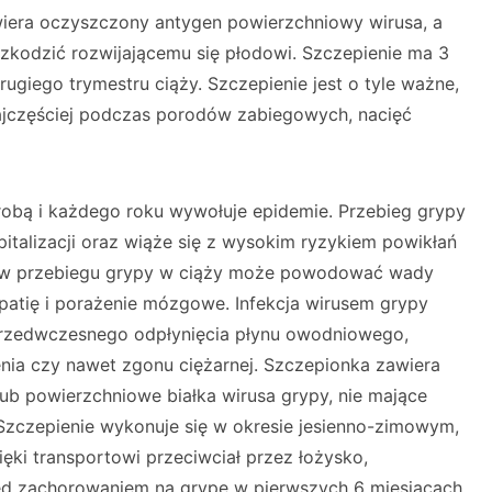
era oczyszczony antygen powierzchniowy wirusa, a
szkodzić rozwijającemu się płodowi. Szczepienie ma 3
ugiego trymestru ciąży. Szczepienie jest o tyle ważne,
najczęściej podczas porodów zabiegowych, nacięć
robą i każdego roku wywołuje epidemie. Przebieg grypy
talizacji oraz wiąże się z wysokim ryzykiem powikłań
w przebiegu grypy w ciąży może powodować wady
patię i porażenie mózgowe. Infekcja wirusem grypy
przedwczesnego odpłynięcia płynu owodniowego,
ia czy nawet zgonu ciężarnej. Szczepionka zawiera
ub powierzchniowe białka wirusa grypy, nie mające
Szczepienie wykonuje się w okresie jesienno-zimowym,
ięki transportowi przeciwciał przez łożysko,
ed zachorowaniem na grypę w pierwszych 6 miesiącach