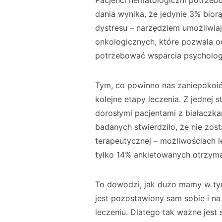
Pacjenci hematologiczni potrzebu
dania wynika, że jedynie 3% bio
dystresu – narzędziem umożliwi
onko­logicznych, które pozwala o
potrzebować wsparcia psycholog
Tym, co powinno nas zaniepokoić,
kolejne etapy leczenia. Z jednej
dorosłymi pacjentami z białaczka
badanych stwierdziło, że nie zos
terapeutycznej – możliwościach l
tylko 14% ankieto­wanych otrzyma
To dowodzi, jak dużo mamy w tym
jest pozostawiony sam sobie i na 
leczeniu. Dlatego tak ważne jes