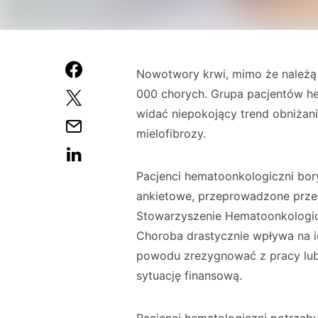
Nowotwory krwi, mimo że należą 
000 chorych. Grupa pacjentów h
widać niepokojący trend obniżan
mielofibrozy.
Pacjenci hematoonkologiczni bor
ankietowe, przeprowadzone przez
Stowarzy­szenie Hematoonkologic
Choroba dra­stycznie wpływa na i
powodu zrezygno­wać z pracy lub 
sytuację finansową.