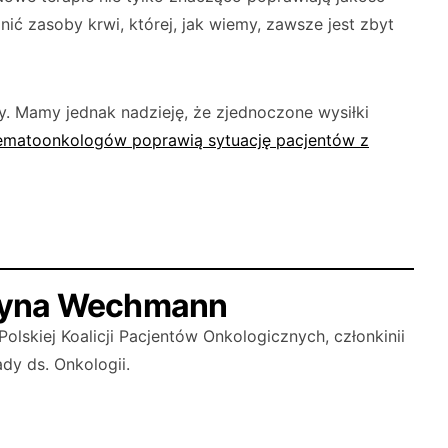
nić zasoby krwi, której, jak wiemy, zawsze jest zbyt
y. Mamy jed­nak nadzieję, że zjednoczone wysiłki
hematoonkologów poprawią sytuację pacjentów z
tyna Wechmann
 Polskiej Koalicji Pacjentów Onkologicznych, członkinii
dy ds. Onkologii.