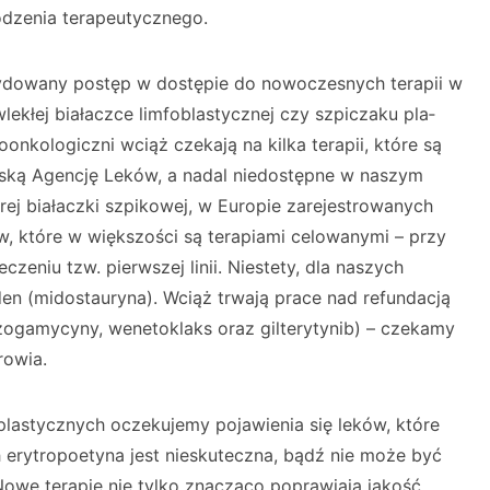
odzenia terapeutycznego.
ydowany postęp w dostępie do nowoczesnych tera­pii w
lekłej białaczce limfoblastycznej czy szpiczaku pla­
nkolo­giczni wciąż czekają na kilka terapii, które są
jską Agencję Leków, a nadal niedostępne w naszym
trej białaczki szpi­kowej, w Europie zarejestrowanych
w, które w większości są terapiami celowanymi – przy
zeniu tzw. pierwszej li­nii. Niestety, dla naszych
den (midostauryna). Wciąż trwają prace nad refundacją
zogamycyny, wenetoklaks oraz gilterytynib) – czekamy
rowia.
astycznych oczekujemy pojawienia się leków, które
ch erytropoetyna jest nieskuteczna, bądź nie może być
Nowe terapie nie tylko znacząco poprawiają jakość