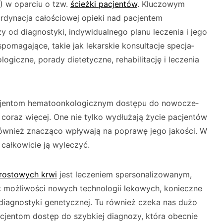
M) w oparciu o tzw.
ścieżki pacjentów
. Kluczowym
ynacja całościowej opieki nad pacjentem
od diagnostyki, indywidualnego planu leczenia i jego
poma­gające, takie jak lekarskie konsultacje specja­
logiczne, porady dietetyczne, rehabilitację i leczenia
jentom he­matoonkologicznym dostępu do nowocze­
ę coraz więcej. One nie tylko wydłużają życie pacjentów
 również znacząco wpływają na poprawę jego jakości. W
całkowicie ją wy­leczyć.
rostowych krwi
jest leczeniem spersonalizowanym,
 możliwości nowych technologii lekowych, konieczne
 diagnostyki genetycznej. Tu również czeka nas dużo
jentom dostęp do szybkiej dia­gnozy, która obecnie