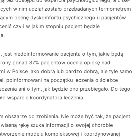
ją też do­stępu do wsparcia psychologicznego, a z ba­
rących w nim udział zostało przebadanych termometrem
ającym ocenę dyskomfortu psychicznego u pacjentów
cenić czy i w jakim stopniu pacjent będzie
a.
 jest nie­doinformowanie pacjenta o tym, jakie będą
 strony ponad 37% pacjentów ocenia opiekę nad
mi w Polsce jako do­brą lub bardzo dobrą, ale tyle samo
tali poinformowani na początku leczenia o ścieżce
eczenia ani o tym, jak będzie ono przebiegało. Do tego
ło wsparcie koordynatora le­czenia.
 obszarze do zrobienia. Nie może być tak, że pacjent
własną rękę szuka informacji o swojej chorobie i
t stworzenie modelu kompleksowej i koordynowanej