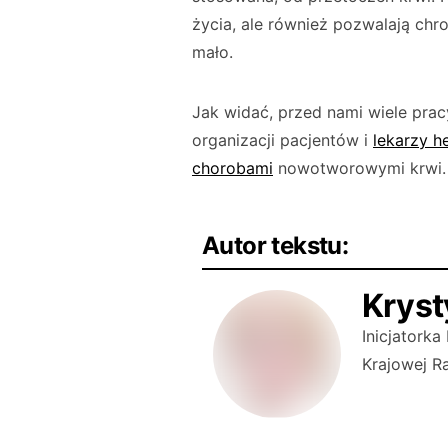
życia, ale również pozwalają chro
mało.
Jak widać, przed nami wiele prac
organi­zacji pacjentów i
lekarzy 
chorobami
no­wotworowymi krwi.
Autor tekstu:
Krys
Inicjatorka
Krajowej Ra