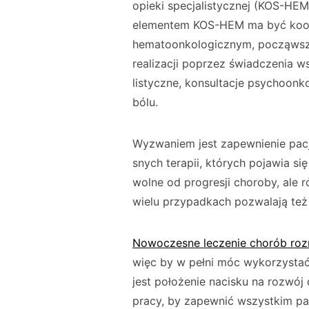
opieki specja­listycznej (KOS-HE
elementem KOS-HEM ma być koord
hematoonkologicznym, począwszy 
realizacji poprzez świadczenia ws
listyczne, konsultacje psychoonko
bólu.
Wyzwaniem jest zapewnienie pac
snych terapii, których pojawia si
wolne od progresji choroby, ale
wielu przypadkach pozwalają też 
Nowoczesne leczenie chorób roz
więc by w pełni móc wykorzystać
jest położenie nacisku na rozwój
pracy, by zapewnić wszystkim pac