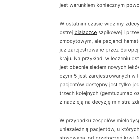
jest warunkiem koniecz­nym pow
W ostatnim czasie widzimy zdec
ostrej
białaczce
szpikowej i przew
zmocytowym, ale pacjenci hematoo
już zarejestrowane przez Europe
kraju. Na przykład, w leczeniu os
jest obec­nie siedem nowych lekó
czym 5 jest zarejestrowanych w lec
pacjentów dostępny jest tylko je
trzech kolejnych (gem­tuzumab o
z nadzieją na decyzję ministra zd
W przypadku zespołów mielodyspl
unie­zależnią pacjentów, u który
stoso­wana, od przetoczeń krwi. 