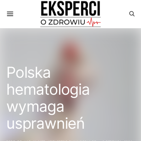
Polska
hematologia
wymaga
usprawnień