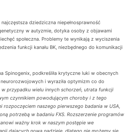
 najczęstsza dziedziczna niepełnosprawność
k genetyczny w autyzmie, dotyka osoby z objawami
 niechęć społeczna. Problemy te wynikają z wyciszenia
dzenia funkcji kanału BK, niezbędnego do komunikacji
lna Spinogenix, podkreśliła krytyczne luki w obecnych
 neurorozwojowych i wyraziła optymizm co do
 w przypadku wielu innych schorzeń, utrata funkcji
wym czynnikiem powodującym choroby i z tego
i rozpoczęciem naszego pierwszego badania w USA,
ojoną potrzebą w badaniu FXS. Rozszerzenie programów
tanowi ważny krok w naszym postępie we
pii dających nową nadzieję, dlatego nie możemy się