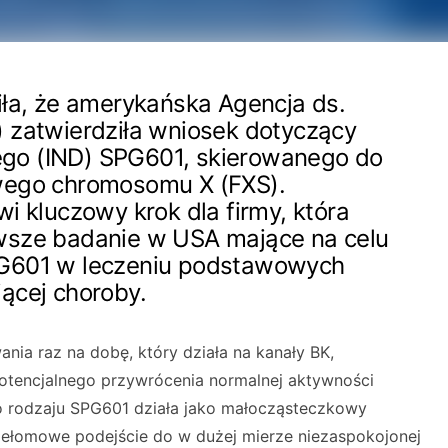
iła, że amerykańska Agencja ds.
 zatwierdziła wniosek dotyczący
go (IND) SPG601, skierowanego do
wego chromosomu X (FXS).
i kluczowy krok dla firmy, która
wsze badanie w USA mające na celu
PG601 w leczeniu podstawowych
ącej choroby.
nia raz na dobę, który działa na kanały BK,
potencjalnego przywrócenia normalnej aktywności
o rodzaju SPG601 działa jako małocząsteczkowy
rzełomowe podejście do w dużej mierze niezaspokojonej