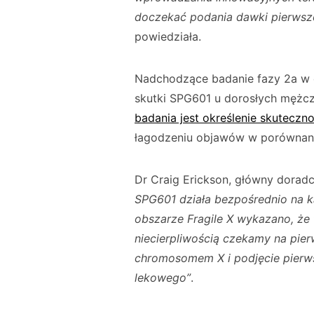
doczekać podania dawki pierwsz
powiedziała.
Nadchodzące badanie fazy 2a w d
skutki SPG601 u dorosłych mężc
badania jest określenie skuteczno
łagodzeniu objawów w porównani
Dr Craig Erickson, główny dorad
SPG601 działa bezpośrednio na k
obszarze Fragile X wykazano, że 
niecierpliwością czekamy na pier
chromosomem X i podjęcie pier
lekowego”
.