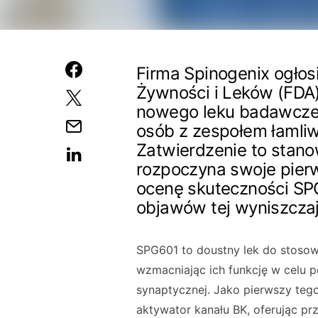
Firma Spinogenix ogłos
Żywności i Leków (FDA)
nowego leku badawcze
osób z zespołem łamli
Zatwierdzenie to stanow
rozpoczyna swoje pier
ocenę skuteczności S
objawów tej wyniszczaj
SPG601 to doustny lek do stosowa
wzmacniając ich funkcję w celu 
synaptycznej. Jako pierwszy teg
aktywator kanału BK, oferując p