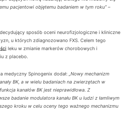
emu pacjentowi objętemu badaniem w tym roku”
–
ecydujący sposób oceni neurofizjologiczne i kliniczne
zyzn, u których zdiagnozowano FXS. Celem tego
ści
leku w zmianie markerów chorobowych i
u z placebo.
ca medyczny Spinogenix dodał:
„Nowy mechanizm
anały BK, a w wielu badaniach na zwierzętach w
funkcja kanałów BK jest nieprawidłowa. Z
wsze badanie modulatora kanału BK u ludzi z łamliwym
wszego kroku w celu oceny tego ważnego mechanizmu