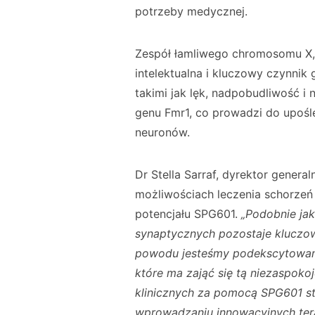
potrzeby medycznej.
Zespół łamliwego chromosomu X,
intelektualna i kluczowy czynni
takimi jak lęk, nadpobudliwość i
genu Fmr1, co prowadzi do upośle
neuronów.
Dr Stella Sarraf, dyrektor genera
możliwościach leczenia schorzeń
potencjału SPG601.
„Podobnie jak
synaptycznych pozostaje kluczo
powodu jesteśmy podekscytowan
które ma zająć się tą niezaspok
klinicznych za pomocą SPG601 s
wprowadzaniu innowacyjnych tera