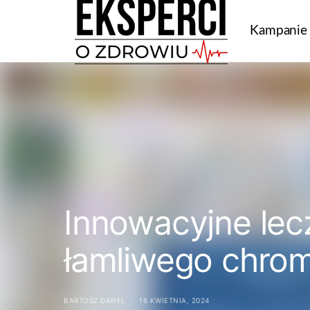
Kampanie
Innowacyjne lec
łamliwego chro
BARTOSZ DANEL
16 KWIETNIA, 2024