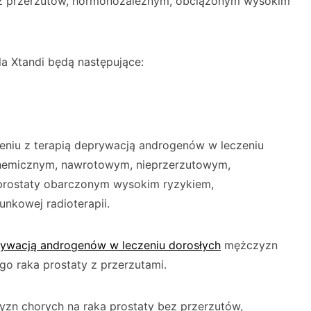
z przerzutów, hormonozależnym, obciążonym wysokim
la Xtandi będą następujące:
zeniu z terapią deprywacją androgenów w leczeniu
hemicznym, nawrotowym, nieprzerzutowym,
rostaty obarczonym wysokim ryzykiem,
tunkowej radioterapii.
rywacją androgenów w leczeniu dorosłych
mężczyzn
o raka prostaty z przerzutami.
yzn chorych na raka prostaty bez przerzutów,