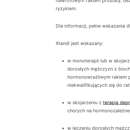
nawrotowym rakiem prostaty, be
ryzykiem.
Dla informacji, pełne wskazania d
Xtandi jest wskazany:
w monoterapii lub w skojar
dorosłych mężczyzn z bioc
hormonowrażliwym rakiem p
niekwalifikujących się do ra
w skojarzeniu z
terapią dep
chorych na hormonozależneg
w leczeniu dorosłych mężcz