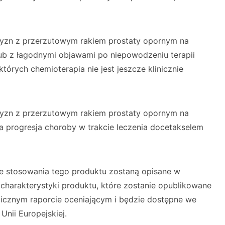
zyzn z przerzutowym rakiem prostaty opornym na
ub z łagodnymi objawami po niepowodzeniu terapii
tórych chemioterapia nie jest jeszcze klinicznie
zyzn z przerzutowym rakiem prostaty opornym na
iła progresja choroby w trakcie leczenia docetakselem
e stosowania tego produktu zostaną opisane w
arakterystyki produktu, które zostanie opublikowane
icznym raporcie oceniającym i będzie dostępne we
nii Europejskiej.