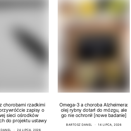
 z chorobami rzadkimi
Omega-3 a choroba Alzheimera:
 przywróćcie zapisy o
olej rybny dotarł do mózgu, ale
wej sieci ośrodków
go nie ochronił [nowe badanie]
ch do projektu ustawy
BARTOSZ DANEL
14 LIPCA, 2026
 DANEL
24 LIPCA, 2026