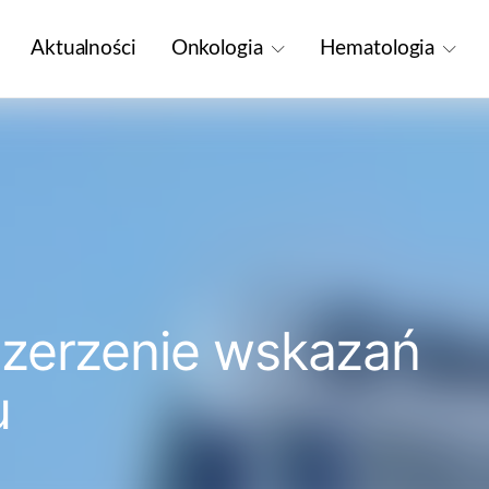
Aktualności
Onkologia
Hematologia
szerzenie wskazań
u