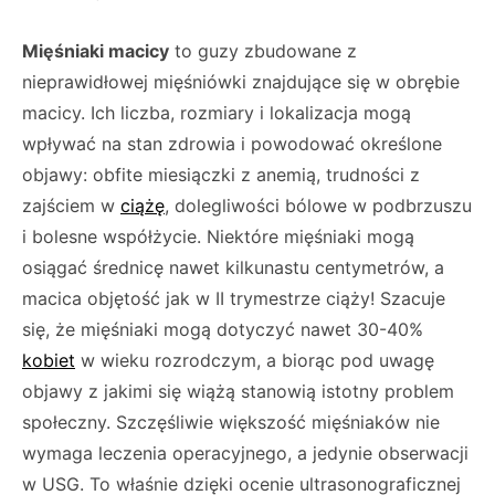
Mięśniaki macicy
to guzy zbudowane z
nieprawidłowej mięśniówki znajdujące się w obrębie
macicy. Ich liczba, rozmiary i lokalizacja mogą
wpływać na stan zdrowia i powodować określone
objawy: obfite miesiączki z anemią, trudności z
zajściem w
ciążę
, dolegliwości bólowe w podbrzuszu
i bolesne współżycie. Niektóre mięśniaki mogą
osiągać średnicę nawet kilkunastu centymetrów, a
macica objętość jak w II trymestrze ciąży! Szacuje
się, że mięśniaki mogą dotyczyć nawet 30-40%
kobiet
w wieku rozrodczym, a biorąc pod uwagę
objawy z jakimi się wiążą stanowią istotny problem
społeczny. Szczęśliwie większość mięśniaków nie
wymaga leczenia operacyjnego, a jedynie obserwacji
w USG. To właśnie dzięki ocenie ultrasonograficznej