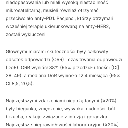
niedopasowania lub mieli wysoką niestabilność
mikrosatelitarną, musieli również otrzymać
przeciwciało anty-PD1. Pacjenci, którzy otrzymali
wcześniej terapię ukierunkowaną na anty-HER2,
zostali wykluczeni.
Głównymi miarami skuteczności były całkowity
odsetek odpowiedzi (ORR) i czas trwania odpowiedzi
(DoR). ORR wyniósł 38% (95% przedział ufności [CI]
28, 49), a mediana DoR wyniosła 12,4 miesiąca (95%
CI 8,5, 20,5).
Najczęstszymi zdarzeniami niepożądanymi (≥20%)
były biegunka, zmęczenie, wysypka, nudności, ból
brzucha, reakcje związane z infuzją i gorączka.
Najczęstsze nieprawidłowości laboratoryjne (≥20%)