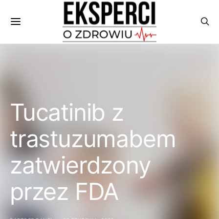
Tucatinib z
trastuzumabem
zatwierdzony
przez FDA