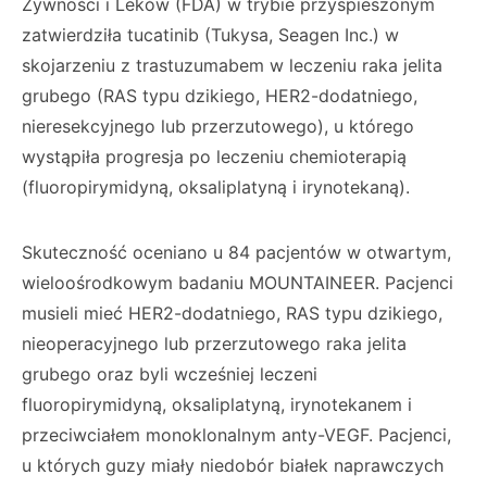
Żywności i Leków (FDA) w trybie przyspieszonym
zatwierdziła tucatinib (Tukysa, Seagen Inc.) w
skojarzeniu z trastuzumabem w leczeniu raka jelita
grubego (RAS typu dzikiego, HER2-dodatniego,
nieresekcyjnego lub przerzutowego), u którego
wystąpiła progresja po leczeniu chemioterapią
(fluoropirymidyną, oksaliplatyną i irynotekaną).
Skuteczność oceniano u 84 pacjentów w otwartym,
wieloośrodkowym badaniu MOUNTAINEER. Pacjenci
musieli mieć HER2-dodatniego, RAS typu dzikiego,
nieoperacyjnego lub przerzutowego raka jelita
grubego oraz byli wcześniej leczeni
fluoropirymidyną, oksaliplatyną, irynotekanem i
przeciwciałem monoklonalnym anty-VEGF. Pacjenci,
u których guzy miały niedobór białek naprawczych