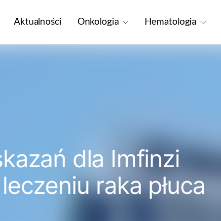
Aktualności
Onkologia
Hematologia
kazań dla Imfinzi
leczeniu raka płuca