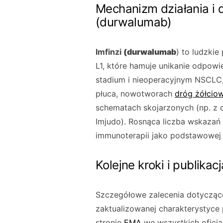
Mechanizm działania i 
(durwalumab)
Imfinzi
(durwalumab
) to ludzki
L1, które hamuje unikanie odpow
stadium i nieoperacyjnym NSCLC
płuca, nowotworach
dróg żółciow
schematach skojarzonych (np. z 
Imjudo). Rosnąca liczba wskazań 
immunoterapii jako podstawowej 
Kolejne kroki i publikacj
Szczegółowe zalecenia dotyczą
zaktualizowanej charakterystyce 
stronie
EMA
we wszystkich oficjal