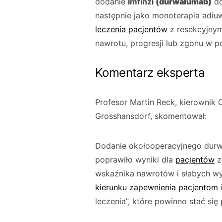
dodanie
Imfinzi
(durwalumab)
do
następnie jako monoterapia adiu
leczenia pacjentów
z resekcyjnym
nawrotu, progresji lub zgonu w 
Komentarz eksperta
Profesor Martin Reck, kierownik 
Grosshansdorf, skomentował:
Dodanie okołooperacyjnego durw
poprawiło wyniki dla
pacjentów
z
wskaźnika nawrotów i słabych w
kierunku zapewnienia pacjentom
leczenia”, które powinno stać si