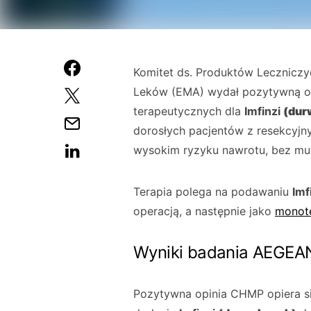
Komitet ds. Produktów Leczniczy
Leków (EMA) wydał pozytywną op
terapeutycznych dla
Imfinzi
(dur
dorosłych pacjentów z resekcyj
wysokim ryzyku nawrotu, bez muta
Terapia polega na podawaniu
Imf
operacją, a następnie jako
monot
Wyniki badania AEGEAN
Pozytywna opinia CHMP opiera s