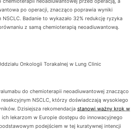
 chemioterapii neoadiuwantowej przed operacją, a
wantowa po operacji, znacząco poprawia wyniki
 NSCLC. Badanie to wykazało 32% redukcję ryzyka
porównaniu z samą chemioterapią neoadiuwantową.
Oddziału Onkologii Torakalnej w Lung Clinic
alumabu do chemioterapii neoadiuwantowej znacząco
 resekcyjnym NSCLC, którzy doświadczają wysokiego
yników. Dzisiejsza rekomendacja
stanowi ważny krok w
i ich lekarzom w Europie dostępu do innowacyjnego
ę podstawowym podejściem w tej kuratywnej intencji