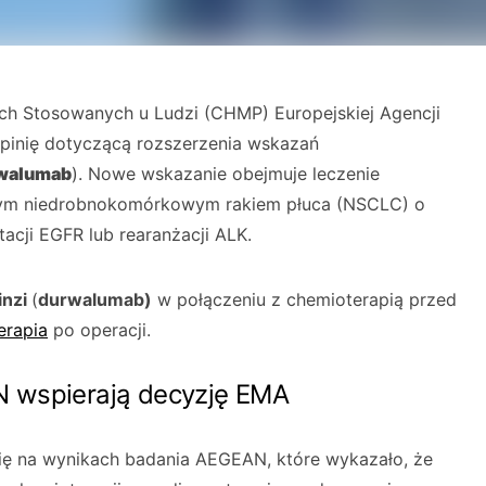
ch Stosowanych u Ludzi (CHMP) Europejskiej Agencji
inię dotyczącą rozszerzenia wskazań
walumab
). Nowe wskazanie obejmuje leczenie
nym niedrobnokomórkowym rakiem płuca (NSCLC) o
cji EGFR lub rearanżacji ALK.
inzi
(
durwalumab)
w połączeniu z chemioterapią przed
erapia
po operacji.
 wspierają decyzję EMA
ię na wynikach badania AEGEAN, które wykazało, że