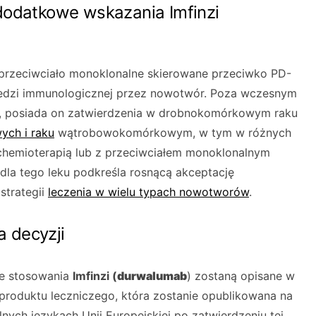
dodatkowe wskazania Imfinzi
e przeciwciało monoklonalne skierowane przeciwko PD-
iedzi immunologicznej przez nowotwór. Poza wczesnym
, posiada on zatwierdzenia w drobnokomórkowym raku
ych i raku
wątrobowokomórkowym, w tym w różnych
chemioterapią lub z przeciwciałem monoklonalnym
dla tego leku podkreśla rosnącą akceptację
strategii
leczenia w wielu typach nowotworów
.
a decyzji
ce stosowania
Imfinzi (
durwalumab
) zostaną opisane w
produktu leczniczego, która zostanie opublikowana na
nych językach Unii Europejskiej po zatwierdzeniu tej