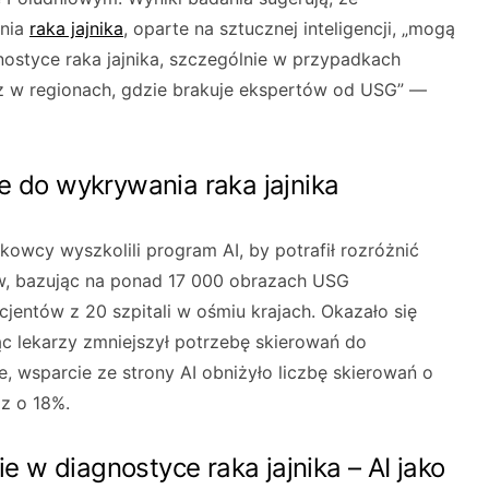
nia
raka jajnika
, oparte na sztucznej inteligencji, „mogą
ostyce raka jajnika, szczególnie w przypadkach
z w regionach, gdzie brakuje ekspertów od USG” —
e do wykrywania raka jajnika
wcy wyszkolili program AI, by potrafił rozróżnić
ów, bazując na ponad 17 000 obrazach USG
entów z 20 szpitali w ośmiu krajach. Okazało się
ąc lekarzy zmniejszył potrzebę skierowań do
 wsparcie ze strony AI obniżyło liczbę skierowań o
z o 18%.
 w diagnostyce raka jajnika – AI jako