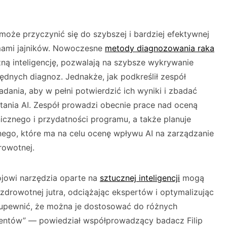
 może przyczynić się do szybszej i bardziej efektywnej
emami jajników. Nowoczesne
metody diagnozowania raka
czną inteligencję, pozwalają na szybsze wykrywanie
łędnych diagnoz. Jednakże, jak podkreślił zespół
dania, aby w pełni potwierdzić ich wyniki i zbadać
tania AI. Zespół prowadzi obecnie prace nad oceną
icznego i przydatności programu, a także planuje
nego, które ma na celu ocenę wpływu AI na zarządzanie
rowotnej.
ojowi narzędzia oparte na
sztucznej inteligencji
mogą
i zdrowotnej jutra, odciążając ekspertów i optymalizując
ę upewnić, że można je dostosować do różnych
cjentów” — powiedział współprowadzący badacz Filip