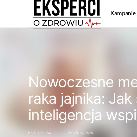
Kampanie
Nowoczesne me
raka jajnika: Ja
inteligencja wsp
BARTOSZ DANEL
22 STYCZNIA, 2025