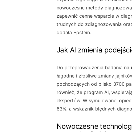
nowoczesne metody diagnozowa
zapewnić cenne wsparcie w diagn
trudnych do zdiagnozowania ora
dodała Epstein.
Jak AI zmienia podejści
Do przeprowadzenia badania nauko
łagodne i złośliwe zmiany jajnik
pochodzących od blisko 3700 pacj
również, że program AI, wspieraj
ekspertów. W symulowanej opiece,
63%, a wskaźnik błędnych diagno
Nowoczesne technologie