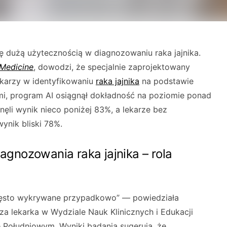
ię dużą użytecznością w diagnozowaniu raka jajnika.
Medicine
, dowodzi, że specjalnie zaprojektowany
karzy w identyfikowaniu
raka jajnika
na podstawie
i, program AI osiągnął dokładność na poziomie ponad
ęli wynik nieco poniżej 83%, a lekarze bez
wynik bliski 78%.
gnozowania raka jajnika – rola
często wykrywane przypadkowo” — powiedziała
sza lekarka w Wydziale Nauk Klinicznych i Edukacji
 Południowym. Wyniki badania sugerują, że