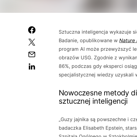
Sztuczna inteligencja wykazuje s
Badanie, opublikowane w
Nature 
program AI może przewyższyć le
obrazów USG. Zgodnie z wynikam
86%, podczas gdy eksperci osiągn
specjalistycznej wiedzy uzyskali 
Nowoczesne metody dia
sztucznej inteligencji
„Guzy jajnika są powszechne i 
badaczka Elisabeth Epstein, star
Szpitala Ogólnego w Sztokholmie