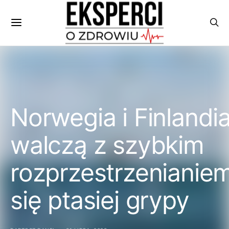
Norwegia i Finlandi
walczą z szybkim
rozprzestrzenianie
się ptasiej grypy