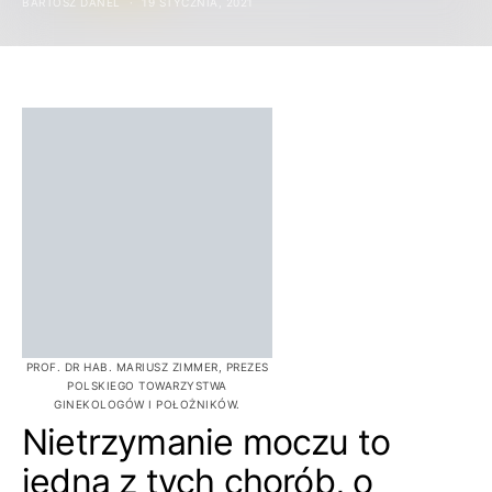
BARTOSZ DANEL
19 STYCZNIA, 2021
PROF. DR HAB. MARIUSZ ZIMMER, PREZES
POLSKIEGO TOWARZYSTWA
GINEKOLOGÓW I POŁOŻNIKÓW.
Nietrzymanie moczu to
jedna z tych chorób, o