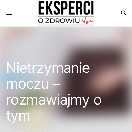
Nietrzymanie
moczu –
rozmawiajmy o
tym