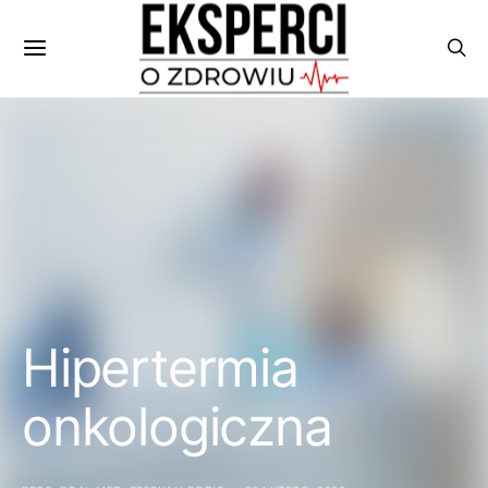
Hipertermia
onkologiczna