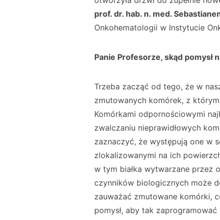
otworzyła drzwi do zupełnie no
prof. dr. hab. n. med. Sebastian
Onkohematologii w Instytucie Onk
Panie Profesorze, skąd pomysł 
Trzeba zacząć od tego, że w nas
zmutowanych komórek, z którymi
Komórkami odpornościowymi najb
zwalczaniu nieprawidłowych komó
zaznaczyć, że występują one w se
zlokalizowanymi na ich powierzc
w tym białka wytwarzane przez o
czynników biologicznych może doj
zauważać zmutowane komórki, co
pomysł, aby tak zaprogramować 