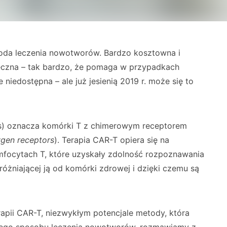
oda leczenia nowotworów. Bardzo kosztowna i
uteczna – tak bardzo, że pomaga w przypadkach
 niedostępna – ale już jesienią 2019 r. może się to
els) oznacza komórki T z chimerowym receptorem
ygen receptors
). Terapia CAR-T opiera się na
focytach T, które uzyskały zdolność rozpoznawania
żniającej ją od komórki zdrowej i dzięki czemu są
rapii CAR-T, niezwykłym potencjale metody, która