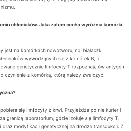
nizmu.
zeniu chłoniaków. Jaka zatem cecha wyróżnia komórki
 jest na komórkach nowotworu, np. białaczki
h chłoniaków wywodzących się z komórek B, o
owane genetycznie limfocyty T rozpoznają ów antygen
ą do czynienia z komórką, którą należy zwalczyć.
tyczna?
biera się limfocyty z krwi. Przyjeżdża po nie kurier i
a granicą laboratorium, gdzie izoluje się limfocyty T,
i oraz modyfikacji genetycznej na drodze transdukcji. Z