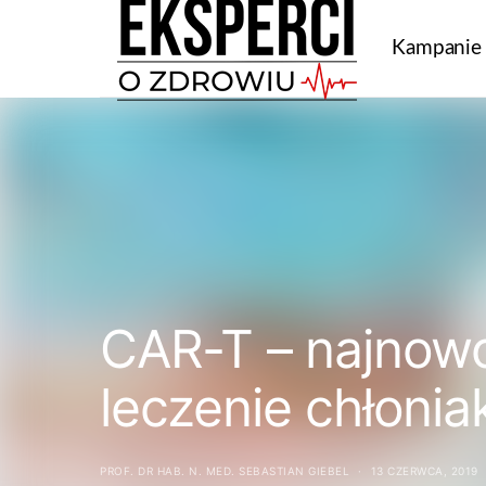
Kampanie
CAR-T – najnow
leczenie chłoni
PROF. DR HAB. N. MED. SEBASTIAN GIEBEL
13 CZERWCA, 2019