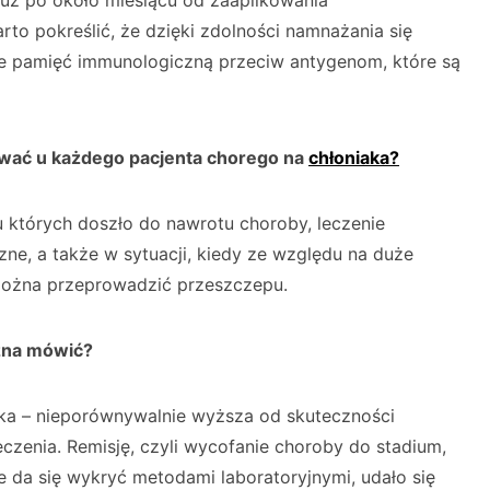
 już po około miesiącu od zaaplikowania
to pokreślić, że dzięki zdolności namnażania się
e pamięć immunologiczną przeciw antygenom, które są
wać u każdego pacjenta chorego na
chłoniaka?
 u których doszło do nawrotu choroby, leczenie
zne, a także w sytuacji, kiedy ze względu na duże
ożna przeprowadzić przeszczepu.
ożna mówić?
ka – nieporównywalnie wyższa od skuteczności
czenia. Remisję, czyli wycofanie choroby do stadium,
da się wykryć metodami laboratoryjnymi, udało się