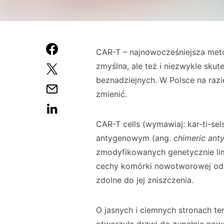
CAR-T – najnowocześniejsza met
zmyślna, ale też i niezwykle sk
beznadziejnych. W Polsce na razie
zmienić.
CAR-T cells (wymawiaj: kar-ti-s
antygenowym (ang.
chimeric ant
zmodyfikowanych genetycznie lim
cechy komórki nowotworowej odró
zdolne do jej zniszczenia.
O jasnych i ciemnych stronach te