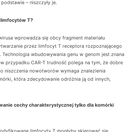
podstawie – niszczyły je.
limfocytów T?
wirusa wprowadza się obcy fragment materiału
twarzanie przez limfocyt T receptora rozpoznającego
. Technologia wbudowywania genu w genom jest znana
le w przypadku CAR-T trudność polega na tym, że dobre
o niszczenia nowotworów wymaga znalezienia
órki, która zdecydowanie odróżnia ją od innych,
anie cechy charakterystycznej tylko dla komórki
dyfikowane limfocyty T mogłyby skierować się