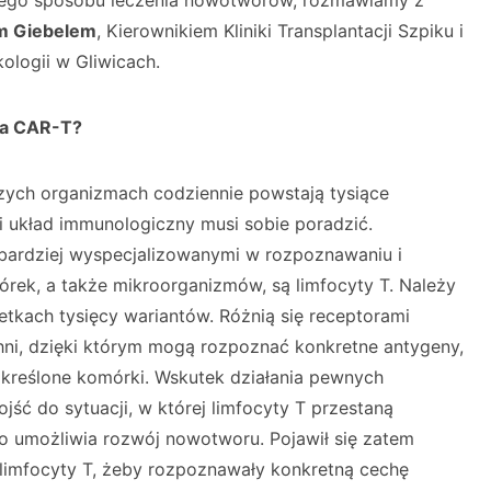
wego sposobu leczenia nowotworów, rozmawiamy z
em Giebelem
, Kierownikiem Kliniki Transplantacji Szpiku i
ologii w Gliwicach.
na CAR-T?
zych organizmach codziennie powstają tysiące
 układ immunologiczny musi sobie poradzić.
ardziej wyspecjalizowanymi w rozpoznawaniu i
rek, a także mikroorganizmów, są limfocyty T. Należy
tkach tysięcy wariantów. Różnią się receptorami
hni, dzięki którym mogą rozpoznać konkretne antygeny,
kreślone komórki. Wskutek działania pewnych
ść do sytuacji, w której limfocyty T przestaną
 umożliwia rozwój nowotworu. Pojawił się zatem
limfocyty T, żeby rozpoznawały konkretną cechę