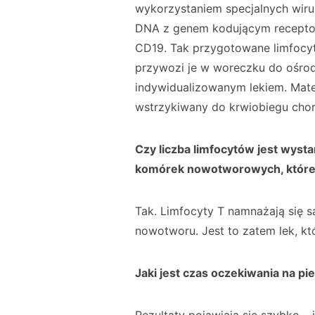
wykorzystaniem specjalnych wir
DNA z genem kodującym receptor 
CD19. Tak przygotowane limfocyt
przywozi je w woreczku do ośrod
indywidualizowanym lekiem. Mater
wstrzykiwany do krwiobiegu chor
Czy liczba limfocytów jest wyst
komórek nowotworowych, które m
Tak. Limfocyty T namnażają się 
nowotworu. Jest to zatem lek, k
Jaki jest czas oczekiwania na pi