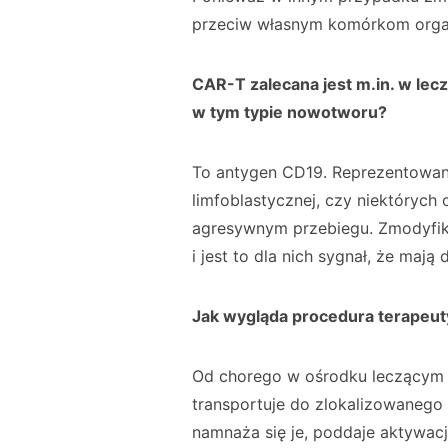
przeciw własnym komórkom orga
CAR-T zalecana jest m.in. w lec
w tym typie nowotworu?
To antygen CD19. Reprezentowany
limfoblastycznej, czy niektóryc
agresywnym przebiegu. Zmodyfik
i jest to dla nich sygnał, że maj
Jak wygląda procedura terapeu
Od chorego w ośrodku leczącym po
transportuje do zlokalizowanego z
namnaża się je, poddaje aktywacj