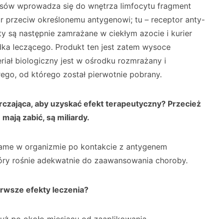
usów wprowadza się do wnętrza limfocytu fragment
przeciw określonemu antygenowi; tu – receptor anty-
y są następnie zamrażane w ciekłym azocie i kurier
ka leczącego. Produkt ten jest zatem wysoce
iał biologiczny jest w ośrodku rozmrażany i
ego, od którego został pierwotnie pobrany.
arczająca, aby uzyskać efekt terapeutyczny? Przecież
ają zabić, są miliardy.
same w organizmie po kontakcie z antygenem
tóry rośnie adekwatnie do zaawansowania choroby.
erwsze efekty leczenia?