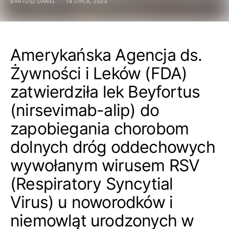
BARTOSZ DANEL
18 LIPCA, 2023
Amerykańska Agencja ds.
Żywności i Leków (FDA)
zatwierdziła lek Beyfortus
(nirsevimab-alip) do
zapobiegania chorobom
dolnych dróg oddechowych
wywołanym wirusem RSV
(Respiratory Syncytial
Virus) u noworodków i
niemowląt urodzonych w