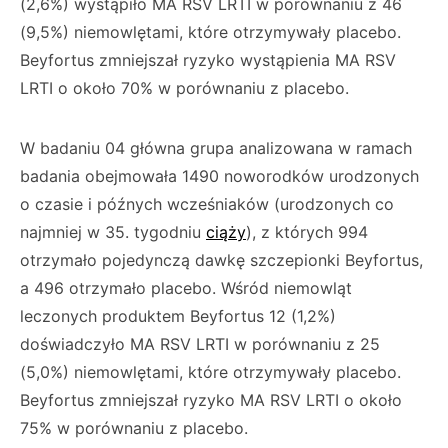
(2,6%) wystąpiło MA RSV LRTI w porównaniu z 46
(9,5%) niemowlętami, które otrzymywały placebo.
Beyfortus zmniejszał ryzyko wystąpienia MA RSV
LRTI o około 70% w porównaniu z placebo.
W badaniu 04 główna grupa analizowana w ramach
badania obejmowała 1490 noworodków urodzonych
o czasie i późnych wcześniaków (urodzonych co
najmniej w 35. tygodniu
ciąży
), z których 994
otrzymało pojedynczą dawkę szczepionki Beyfortus,
a 496 otrzymało placebo. Wśród niemowląt
leczonych produktem Beyfortus 12 (1,2%)
doświadczyło MA RSV LRTI w porównaniu z 25
(5,0%) niemowlętami, które otrzymywały placebo.
Beyfortus zmniejszał ryzyko MA RSV LRTI o około
75% w porównaniu z placebo.