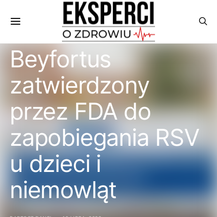
Beyfortus
zatwierdzony
przez FDA do
zapobiegania RSV
u dzieci i
niemowląt