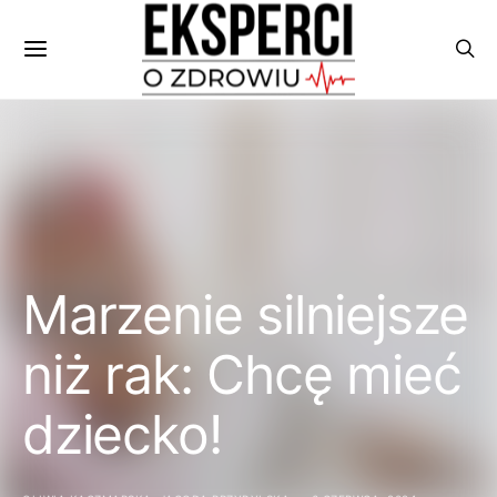
Marzenie silniejsze
niż rak: Chcę mieć
dziecko!