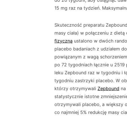
do 20 tygodni, aby osiągnąć da
15 mg raz na tydzień. Maksymaln
Skuteczność preparatu Zepbound w
masy ciała) w połączeniu z dietą
fizyczną
ustalono w dwóch rando
placebo badaniach z udziałem dor
powiązanym z wagą schorzeniem.
po 72 tygodniach łącznie u 2519
leku Zepbound raz w tygodniu i ł
tygodniu zastrzyki placebo. W ob
którzy otrzymywali
Zepbound
na 
statystycznie istotne zmniejszen
otrzymywali placebo, a większy 
co najmniej 5% redukcję masy ci