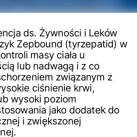
cja ds. Żywności i Leków
rzyk Zepbound (tyrzepatid) w
ontroli masy ciała u
ścią lub nadwagą i z co
schorzeniem związanym z
ysokie ciśnienie krwi,
lub wysoki poziom
stosowania jako dodatek do
cznej i zwiększonej
nej.