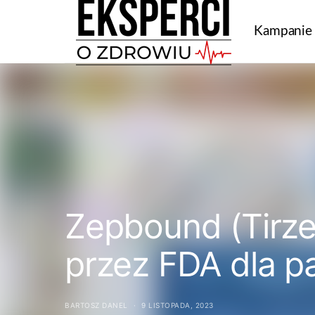
Kampanie
Zepbound (Tirze
przez FDA dla pa
BARTOSZ DANEL
9 LISTOPADA, 2023