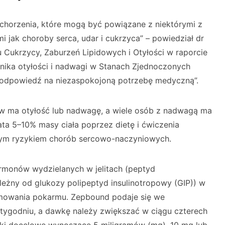
chorzenia, które mogą być powiązane z niektórymi z
 jak choroby serca, udar i cukrzyca” – powiedział dr
u Cukrzycy, Zaburzeń Lipidowych i Otyłości w raporcie
nika otyłości i nadwagi w Stanach Zjednoczonych
i odpowiedź na niezaspokojoną potrzebę medyczną”.
 ma otyłość lub nadwagę, a wiele osób z nadwagą ma
ta 5–10% masy ciała poprzez dietę i ćwiczenia
onym ryzykiem chorób sercowo-naczyniowych.
rmonów wydzielanych w jelitach (peptyd
leżny od glukozy polipeptyd insulinotropowy (GIP)) w
yjmowania pokarmu. Zepbound podaje się we
tygodniu, a dawkę należy zwiększać w ciągu czterech