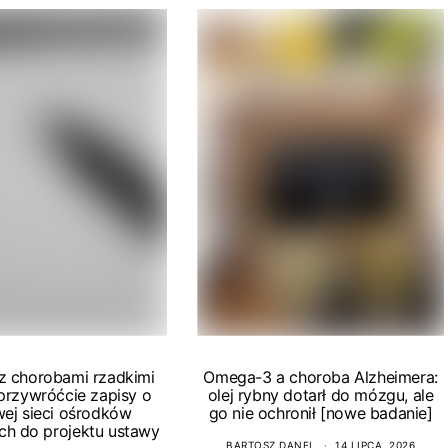
 z chorobami rzadkimi
Omega-3 a choroba Alzheimera:
 przywróćcie zapisy o
olej rybny dotarł do mózgu, ale
wej sieci ośrodków
go nie ochronił [nowe badanie]
ch do projektu ustawy
BARTOSZ DANEL
14 LIPCA, 2026