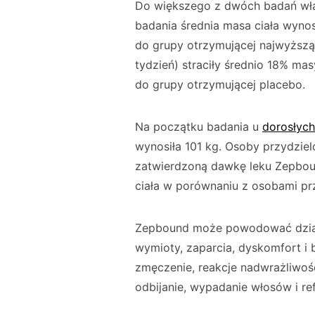
Do większego z dwóch badań włą
badania średnia masa ciała wyno
do grupy otrzymującej najwyższ
tydzień) straciły średnio 18% ma
do grupy otrzymującej placebo.
Na początku badania u
dorosłych
wynosiła 101 kg. Osoby przydzie
zatwierdzoną dawkę leku Zepboun
ciała w porównaniu z osobami pr
Zepbound może powodować działan
wymioty, zaparcia, dyskomfort i b
zmęczenie, reakcje nadwrażliwośc
odbijanie, wypadanie włosów i r