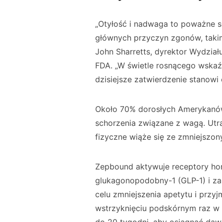
„Otyłość i nadwaga to poważne s
głównych przyczyn zgonów, takimi
John Sharretts, dyrektor Wydział
FDA. „W świetle rosnącego wskaź
dzisiejsze zatwierdzenie stanow
Około 70% dorosłych Amerykanów
schorzenia związane z wagą. Utra
fizyczne wiąże się ze zmniejsz
Zepbound aktywuje receptory ho
glukagonopodobny-1 (GLP-1) i za
celu zmniejszenia apetytu i prz
wstrzyknięciu podskórnym raz w 