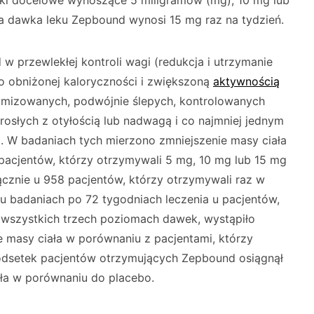
wki docelowe wynoszące 5 miligramów (mg), 10 mg lub
a dawka leku Zepbound wynosi 15 mg raz na tydzień.
 przewlekłej kontroli wagi (redukcja i utrzymanie
 o obniżonej kaloryczności i zwiększoną
aktywnością
mizowanych, podwójnie ślepych, kontrolowanych
osłych z otyłością lub nadwagą i co najmniej jednym
 W badaniach tych mierzono zmniejszenie masy ciała
 pacjentów, którzy otrzymywali 5 mg, 10 mg lub 15 mg
ącznie u 958 pacjentów, którzy otrzymywali raz w
u badaniach po 72 tygodniach leczenia u pacjentów,
wszystkich trzech poziomach dawek, wystąpiło
ie masy ciała w porównaniu z pacjentami, którzy
odsetek pacjentów otrzymujących Zepbound osiągnął
ała w porównaniu do placebo.