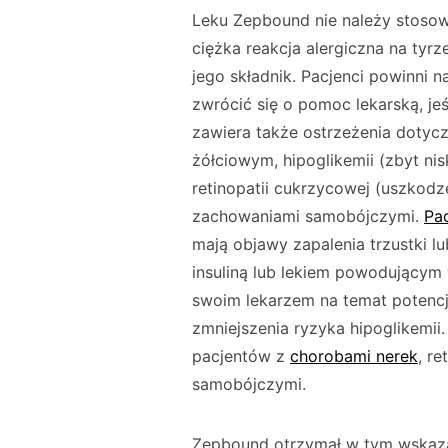
Leku Zepbound nie należy stosow
ciężka reakcja alergiczna na tyrz
jego składnik. Pacjenci powinni 
zwrócić się o pomoc lekarską, je
zawiera także ostrzeżenia dotyc
żółciowym, hipoglikemii (zbyt ni
retinopatii cukrzycowej (uszkodz
zachowaniami samobójczymi.
Pa
mają objawy zapalenia trzustki lu
insuliną lub lekiem powodującym 
swoim lekarzem na temat potencj
zmniejszenia ryzyka hipoglikemi
pacjentów z
chorobami nerek
, r
samobójczymi.
Zepbound otrzymał w tym wskazani