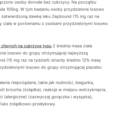
czono osoby dorosłe bez cukrzycy. Na początku
siła 105kg. W tym badaniu osoby przydzielone losowo
ą zatwierdzoną dawkę leku Zepbound (15 mg raz na
sy ciała w porównaniu z osobami przydzielonymi losowo
 chorych na cukrzycę typu
2 średnia masa ciała
lone losowo do grupy otrzymującej najwyższą
d (15 mg raz na tydzień) straciły średnio 12% masy
zydzielonymi losowo do grupy otrzymującej placebo.
ia niepożądane, takie jak nudności, biegunka,
ól brzucha (żołądka), reakcje w miejscu wstrzyknięcia,
i (alergiczne) (zazwyczaj gorączka i wysypka),
efluks żołądkowo-przełykowy.