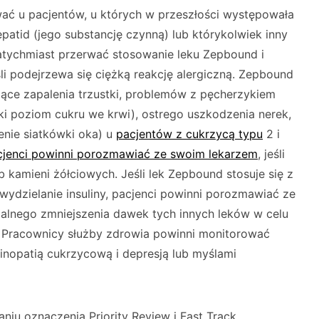
ać u pacjentów, u których w przeszłości występowała
epatid (jego substancję czynną) lub którykolwiek inny
natychmiast przerwać stosowanie leku Zepbound i
śli podejrzewa się ciężką reakcję alergiczną. Zepbound
zące zapalenia trzustki, problemów z pęcherzykiem
ski poziom cukru we krwi), ostrego uszkodzenia nerek,
enie siatkówki oka) u
pacjentów z cukrzycą typu
2 i
cjenci powinni porozmawiać ze swoim lekarzem
, jeśli
b kamieni żółciowych. Jeśli lek Zepbound stosuje się z
wydzielanie insuliny, pacjenci powinni porozmawiać ze
alnego zmniejszenia dawek tych innych leków w celu
i. Pracownicy służby zdrowia powinni monitorować
etinopatią cukrzycową i depresją lub myślami
u oznaczenia Priority Review i Fast Track.