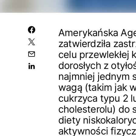
Amerykańska Agen
zatwierdziła zast
celu przewlekłej k
dorosłych z otyło
najmniej jednym 
wagą (takim jak w
cukrzyca typu 2 
cholesterolu) do 
diety niskokalory
aktywności fizycz