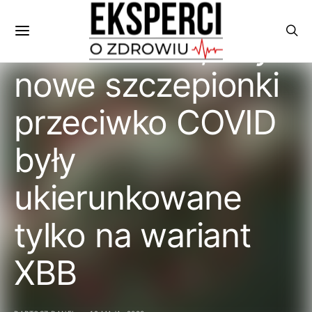
WHO zaleca, aby
nowe szczepionki
przeciwko COVID
były
ukierunkowane
tylko na wariant
XBB