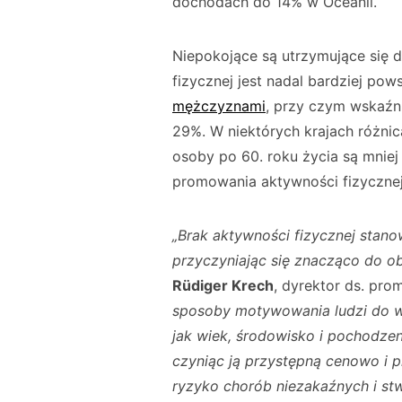
dochodach do 14% w Oceanii.
Niepokojące są utrzymujące się d
fizycznej jest nadal bardziej po
mężczyznami
, przy czym wskaźn
29%. W niektórych krajach różni
osoby po 60. roku życia są mniej 
promowania aktywności fizycznej
„Brak aktywności fizycznej stano
przyczyniając się znacząco do o
Rüdiger Krech
, dyrektor ds. pro
sposoby motywowania ludzi do wi
jak wiek, środowisko i pochodzen
czyniąc ją przystępną cenowo i 
ryzyko chorób niezakaźnych i stw