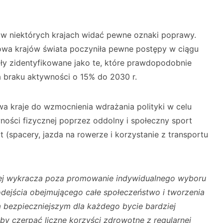
w niektórych krajach widać pewne oznaki poprawy.
owa krajów świata poczyniła pewne postępy w ciągu
tały zidentyfikowane jako te, które prawdopodobnie
a braku aktywności o 15% do 2030 r.
a kraje do wzmocnienia wdrażania polityki w celu
ności fizycznej poprzez oddolny i społeczny sport
t (spacery, jazda na rowerze i korzystanie z transportu
ej wykracza poza promowanie indywidualnego wyboru
odejścia obejmującego całe społeczeństwo i tworzenia
ią bezpieczniejszym dla każdego bycie bardziej
by czerpać liczne korzyści zdrowotne z regularnej