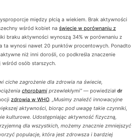
ysproporcje między płcią a wiekiem. Brak aktywności
wszechny wśród kobiet na
świecie w porównaniu z
iki braku aktywności wynoszą 34% w porównaniu z
ca ta wynosi nawet 20 punktów procentowych. Ponadto
aktywne niż inni dorośli, co podkreśla znaczenie
 wśród osób starszych.
wi ciche zagrożenie dla zdrowia na świecie,
bciążenia
chorobami
przewlekłymi”
— powiedział
dr
mocji
zdrowia w WHO
.
„Musimy znaleźć innowacyjne
ększej aktywności, biorąc pod uwagę takie czynniki,
ie kulturowe. Udostępniając aktywność fizyczną,
przyjemną dla wszystkich, możemy znacznie zmniejszyć
orzyć populacje, która jest zdrowsza i bardziej