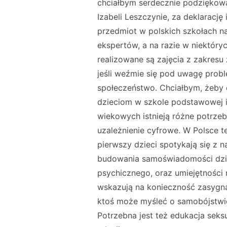
chciałbym serdecznie podziękować
Izabeli Leszczynie, za deklarację
przedmiot w polskich szkołach na
ekspertów, a na razie w niektó
realizowane są zajęcia z zakresu
jeśli weźmie się pod uwagę proble
społeczeństwo. Chciałbym, żeby
dzieciom w szkole podstawowej i
wiekowych istnieją różne potrze
uzależnienie cyfrowe. W Polsce t
pierwszy dzieci spotykają się z 
budowania samoświadomości dziec
psychicznego, oraz umiejętnośc
wskazują na konieczność zasygn
ktoś może myśleć o samobójstwie
Potrzebna jest też edukacja sek