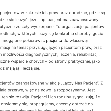
acjentów w zakresie ich praw oraz doradzać, gdzie są
dzie się leczyć, jeżeli np. pacjent ma zaawansowany
eutyczne zostały wyczerpane. To organizacje pacjentów
rodkach, w których leczy się konkretne choroby, gdzie
e i mogą one pokierować
pacjenta
do właściwej
rmacji na temat przysługujących pacjentom praw, oraz
możliwości diagnostycznych, leczenia, rehabilitacji.
czne wsparcie chorych – od strony praktycznej, jako
ź mają ją i leczą się.
cjentów zaangażowane w akcję „Łączy Nas Pacjent”. Z
iała przerwę, więc na nowo ją rozpoczynamy. Jest
ten się rozwija. Pacjenci i ich rodziny sygnalizują, że
c otwieramy się, propagujemy, chcemy dotrzeć do
emy też planować kolejne edycje tej inicjatywy i