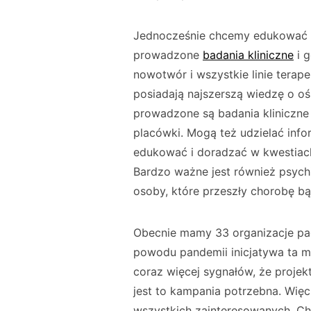
Jednocześnie chcemy edukować p
prowadzone
badania kliniczne
i g
nowotwór i wszystkie linie terap
posiadają najszerszą wiedzę o oś
prowadzone są badania kliniczn
placówki. Mogą też udzielać info
edukować i doradzać w kwestiach 
Bardzo ważne jest również psychi
osoby, które przeszły chorobę bąd
Obecnie mamy 33 organizacje pa
powodu pandemii inicjatywa ta m
coraz więcej sygnałów, że projekt 
jest to kampania potrzebna. Wię
wszystkich zainteresowanych. Chc