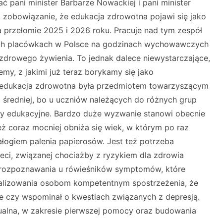
 pani minister Barbarze Nowackiej i pani minister
 i zobowiązanie, że edukacja zdrowotna pojawi się jako
 przełomie 2025 i 2026 roku. Pracuje nad tym zespół
rych placówkach w Polsce na godzinach wychowawczych
 zdrowego żywienia. To jednak dalece niewystarczające,
my, z jakimi już teraz borykamy się jako
 edukacja zdrowotna była przedmiotem towarzyszącym
 średniej, bo u uczniów należących do różnych grup
by edukacyjne. Bardzo duże wyzwanie stanowi obecnie
eż coraz mocniej obniża się wiek, w którym po raz
nałogiem palenia papierosów. Jest też potrzeba
i, związanej chociażby z ryzykiem dla zdrowia
i rozpoznawania u rówieśników symptomów, które
alizowania osobom kompetentnym spostrzeżenia, że
 czy wspominał o kwestiach związanych z depresją.
sualna, w zakresie pierwszej pomocy oraz budowania