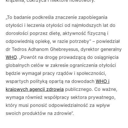
krążenia, cukrzyca i niektóre nowotwory.
„To badanie podkreśla znaczenie zapobiegania
otyłości i leczenia otyłości od najmłodszych lat do
dorosłości poprzez dietę, aktywność fizyczną i
odpowiednią opiekę, w razie potrzeby” – powiedział
dr Tedros Adhanom Ghebreyesus, dyrektor generalny
WHO
. „Powrót na drogę prowadzącą do osiągnięcia
globalnych celów w zakresie ograniczenia otyłości
będzie wymagał pracy rządów i społeczności,
wspartych polityką opartą na dowodach
WHO i
krajowych agencji zdrowia
publicznego. Co ważne,
wymaga również współpracy sektora prywatnego,
który musi ponosić odpowiedzialność za wpływ
swoich produktów na zdrowie”.