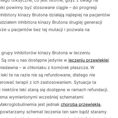
 niego toksyczne, co jest istotne, gdyż z uwagi na
eki powinny być stosowane ciągle – do progresji
nhibitory kinazy Brutona działają najlepiej na pacjentów
działem inhibitora kinazy Brutona drugiej generacji
kże u pacjentów bez tej mutacji i pozwala na
z grupy inhibitorów kinazy Brutona w leczeniu
 Są one u nas dostępne jedynie w
leczeniu przewlekłej
niedawna – w chłoniaku z komórek płaszcza. W
leki te na razie nie są refundowane, dlatego nie
ować terapii z ich zastosowaniem. Sytuacja ta
niektóre leki staną się dostępne w ramach refundacji.
rzema wymienionymi wcześniej schematami
akroglobulinemia jest jednak
chorobą przewlekłą
,
o powtarzamy schemat leczenia ten sam bądź staramy