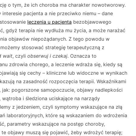
mację o tym, że ich choroba ma charakter nowotworowy.
 interesie pacjenta a nie przeciwko niemu – dane
astosowanie
leczenia u pacjenta
bezobjawowego
ć, gdyż terapia nie wydłuża mu życia, a może narażać
ienia objawów niepożądanych. Z tego powodu w
 możemy stosować strategię terapeutyczną z
 wait
, czyli
obserwuj i czekaj
. Oznacza to
anu zdrowia chorego, a leczenie wdraża się, kiedy są
jawiają się cechy – kliniczne lub widoczne w wynikach
kazują na zasadność rozpoczęcia terapii. Wskaźnikami
, jak: pogorszone samopoczucie, objawy nadlepkości
 wątroba i śledziona uciskające na narządy
blemy z jedzeniem, czyli symptomy wskazujące na złą
dań laboratoryjnych, które są wskazaniem do wdrożenia
ość, parametry wskazujące na postęp choroby,
 te objawy muszą się pojawić, żeby wdrożyć terapię;