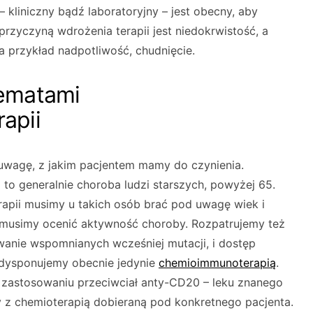
 kliniczny bądź laboratoryjny – jest obecny, aby
przyczyną wdrożenia terapii jest niedokrwistość, a
a przykład nadpotliwość, chudnięcie.
ematami
apii
 uwagę, z jakim pacjentem mamy do czynienia.
to generalnie choroba ludzi starszych, powyżej 65.
rapii musimy u takich osób brać pod uwagę wiek i
e musimy ocenić aktywność choroby. Rozpatrujemy też
owanie wspomnianych wcześniej mutacji, i dostęp
 dysponujemy obecnie jedynie
chemioimmunoterapią
.
na zastosowaniu przeciwciał anty-CD20 – leku znanego
my z chemioterapią dobieraną pod konkretnego pacjenta.