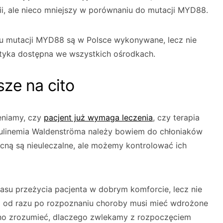
i, ale nieco mniejszy w porównaniu do mutacji MYD88.
u mutacji MYD88 są w Polsce wykonywane, lecz nie
styka dostępna we wszystkich ośrodkach.
ze na cito
eniamy, czy
pacjent już wymaga leczenia
, czy terapia
linemia Waldenströma należy bowiem do chłoniaków
ecną są nieuleczalne, ale możemy kontrolować ich
asu przeżycia pacjenta w dobrym komforcie, lecz nie
ą od razu po rozpoznaniu choroby musi mieć wdrożone
dno zrozumieć, dlaczego zwlekamy z rozpoczęciem