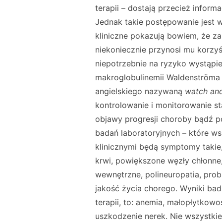
terapii – dostają przecież infor
Jednak takie postępowanie jest w
kliniczne pokazują bowiem, że z
niekoniecznie przynosi mu korzyś
niepotrzebnie na ryzyko wystąp
makroglobulinemii Waldenströma
angielskiego nazywaną
watch and
kontrolowanie i monitorowanie st
objawy progresji choroby bądź po
badań laboratoryjnych – które ws
klinicznymi będą symptomy takie
krwi, powiększone węzły chłonne,
wewnętrzne, polineuropatia, pro
jakość życia chorego. Wyniki ba
terapii, to: anemia, małopłytkow
uszkodzenie nerek. Nie wszystkie