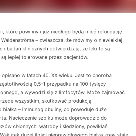
mi, które powinny i już niedługo będą mieć refundację
Waldenströma – zwłaszcza, że mówimy o niewielkiej
ych badań klinicznych potwierdzają, że leki te są
 są lepiej tolerowane przez pacjentów.
opisano w latach 40. XX wieku. Jest to choroba
ęstotliwością 0,5-1 przypadku na 100 tysięcy
łonnego, a wywodzi się z limfocytów. Może zajmować
 przede wszystkim, skutkować produkcją
 białka – immunoglobuliny, co powoduje duże
nta. Nacieczenie szpiku może doprowadzić do
złów chłonnych, wątroby i śledziony, powikłań
 Wskutek dużej ilości nieprawidłowego białka krew staje