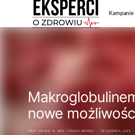
Kampanie
Makroglobuline
nowe możliwości
PROF. DR HAB. N. MED. TOMASZ WRÓBEL
19 CZERWCA, 2023