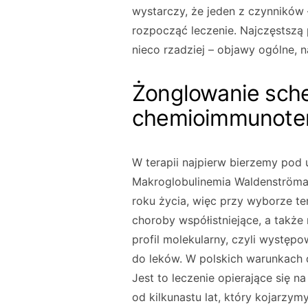
wystarczy, że jeden z czynników –
rozpocząć leczenie. Najczęstszą 
nieco rzadziej – objawy ogólne, n
Żonglowanie sch
chemioimmunoter
W terapii najpierw bierzemy pod
Makroglobulinemia Waldenströma 
roku życia, więc przy wyborze te
choroby współistniejące, a takż
profil molekularny, czyli występ
do leków. W polskich warunkach
Jest to leczenie opierające się 
od kilkunastu lat, który kojarzy