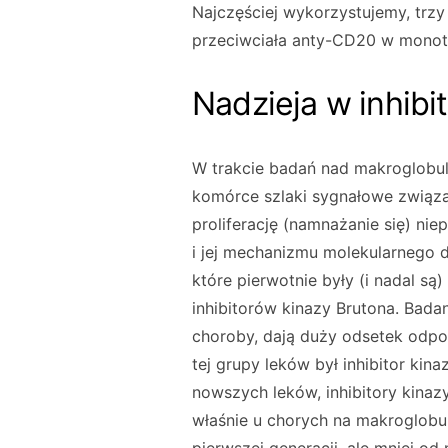
Najczęściej wykorzystujemy, trzy
przeciwciała anty-CD20 w monoter
Nadzieja w inhibi
W trakcie badań nad makroglobul
komórce szlaki sygnałowe związan
proliferację (namnażanie się) nie
i jej mechanizmu molekularnego 
które pierwotnie były (i nadal są
inhibitorów kinazy Brutona. Badan
choroby, dają duży odsetek odpow
tej grupy leków był inhibitor kina
nowszych leków, inhibitory kinaz
właśnie u chorych na makroglobul