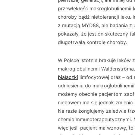
pierwszej generacji, ale mniej od
przewlekłość makroglobulinemii l
choroby bądź nietolerancji leku. I
z mutacją MYD88, ale badania z u
pokazały, że jest on skuteczny ta
długotrwałą kontrolę choroby.
W Polsce istotnie brakuje leków 
makroglobulinemii Waldenströma.
białaczki
limfocytowej oraz – od 
odniesieniu do makroglobulinemii 
możemy obecnie pacjentom zaofer
niebawem ma się jednak zmienić i 
Na razie żonglujemy zaledwie t
chemioimmunoterapeutycznymi. M
więc jeśli pacjent ma wznowę, t