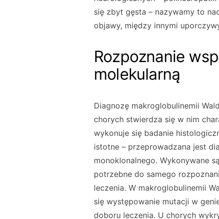
się zbyt gęsta – nazywamy to na
objawy, między innymi uporczywy 
Rozpoznanie wsp
molekularną
Diagnozę makroglobulinemii Wald
chorych stwierdza się w nim cha
wykonuje się badanie histologic
istotne – przeprowadzana jest d
monoklonalnego. Wykonywane są 
potrzebne do samego rozpoznani
leczenia. W makroglobulinemii W
się występowanie mutacji w gen
doboru leczenia. U chorych wykr