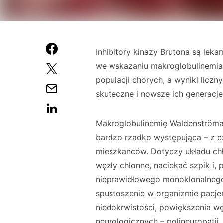
Inhibitory kinazy Brutona są leka
we wskazaniu makroglobulinemia 
populacji chorych, a wyniki liczn
skuteczne i nowsze ich generacje
Makroglobulinemię Waldenströma 
bardzo rzadko występująca – z cz
mieszkańców. Dotyczy układu ch
węzły chłonne, naciekać szpik i,
nieprawidłowego monoklonalnego
spustoszenie w organizmie pacje
niedokrwistości, powiększenia wę
neurologicznych – polineuropatii.