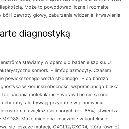
dlepkością. Może to powodować liczne i rozmaite
ból i zawroty głowy, zaburzenia widzenia, krwawienia.
arte diagnostyką
enströma stawiamy w oparciu o badanie szpiku. U
rakterystyczne komórki – limfoplazmocyty. Czasem
zne powiększonego węzła chłonnego i – co bardzo
iagnostyka w kierunku obecności wspomnianego białka
też badania molekularne – wprawdzie nie są one
a choroby, ale bywają przydatne w planowaniu
aldenströma u większości chorych (ok. 85%) stwierdza
ie MYD88. Może mieć ona znaczenie w kontekście
ywa się jeszcze mutację CXCL12/CXCR4, która również