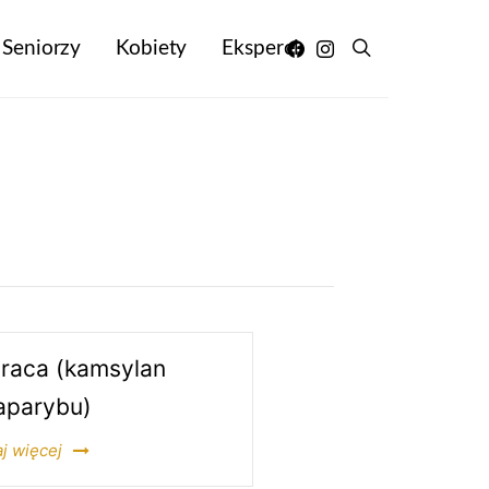
Seniorzy
Kobiety
Eksperci
raca (kamsylan
aparybu)
j więcej